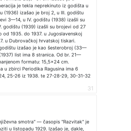
racija je tekla neprekinuto iz godišta u
u (1936) izašao je broj 2, u III. godištu
jevi 3—14, u IV. godištu (1938) izašli su
. godištu (1939) izašli su brojevi od 27
ao od 1935. do 1937. u Jugoslavenskoj
7. u Dubrovačkoj hrvatskoj tiskari.
. godištu izašao je kao šesterobroj (33—
 (1937) list ima 8 stranica. Od br. 21—
smanjenom formatu: 15,5x24 cm.
a u zbirci Periodika Ragusina ima 6
24, 25-26 iz 1938. te 27-28-29, 30-31-32
31
jiževna smotra" — časopis "Razvitak" je
ziti u listopadu 1929. Izašao je, dakle,