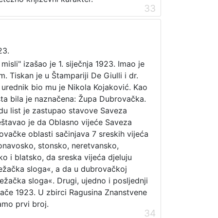
33
23.
misli" izašao je 1. siječnja 1923. Imao je
 Tiskan je u Štampariji De Giulli i dr.
 urednik bio mu je Nikola Kojaković. Kao
sta bila je naznačena: Župa Dubrovačka.
du list je zastupao stavove Saveza
eštavao je da Oblasno vijeće Saveza
vačke oblasti sačinjava 7 sreskih vijeća
konavosko, stonsko, neretvansko,
o i blatsko, da sreska vijeća djeluju
ežačka sloga«, a da u dubrovačkoj
Težačka sloga«. Drugi, ujedno i posljednji
eljače 1923. U zbirci Ragusina Znanstvene
amo prvi broj.
34