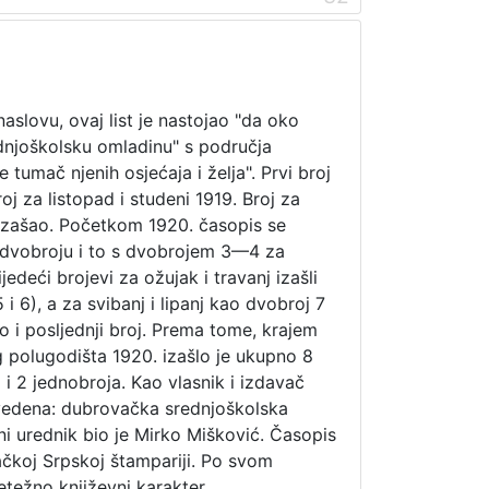
naslovu, ovaj list je nastojao "da oko
dnjoškolsku omladinu" s područja
 tumač njenih osjećaja i želja". Prvi broj
oj za listopad i studeni 1919. Broj za
 izašao. Početkom 1920. časopis se
dvobroju i to s dvobrojem 3—4 za
lijedeći brojevi za ožujak i travanj izašli
 i 6), a za svibanj i lipanj kao dvobroj 7
o i posljednji broj. Prema tome, krajem
 polugodišta 1920. izašlo je ukupno 8
 i 2 jednobroja. Kao vlasnik i izdavač
avedena: dubrovačka srednjoškolska
i urednik bio je Mirko Mišković. Časopis
ačkoj Srpskoj štampariji. Po svom
etežno književni karakter.