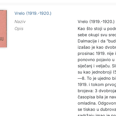
Vrelo (1919.-1920.)
Naziv
Vrelo (1919.-1920.)
Opis
Kao što stoji u pod
sebe okupi svu sre
Dalmacije i da "bude
izašao je kao dvobr
prosinac 1919. nije
ponovno pojavio u 
siječanj i veljaču. S
su kao jednobroji (5
—8. To je ujedno bi
1919. i tokom prvog
brojeva: 3 dvobroja
časopisa bila je n
omladina. Odgovorn
se tiskao u dubrov
sadržaju imao je pr