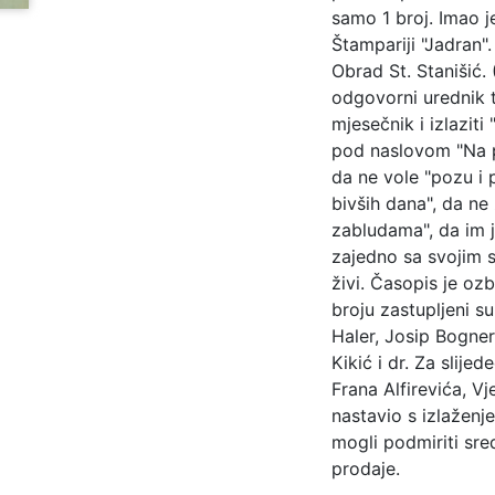
samo 1 broj. Imao j
Štampariji "Jadran". 
Obrad St. Stanišić. 
odgovorni urednik t
mjesečnik i izlazit
pod naslovom "Na pu
da ne vole "pozu i p
bivših dana", da ne
zabludama", da im j
zajedno sa svojim s
živi. Časopis je oz
broju zastupljeni su 
Haler, Josip Bogner
Kikić i dr. Za slijed
Frana Alfirevića, Vj
nastavio s izlaženj
mogli podmiriti sre
prodaje.