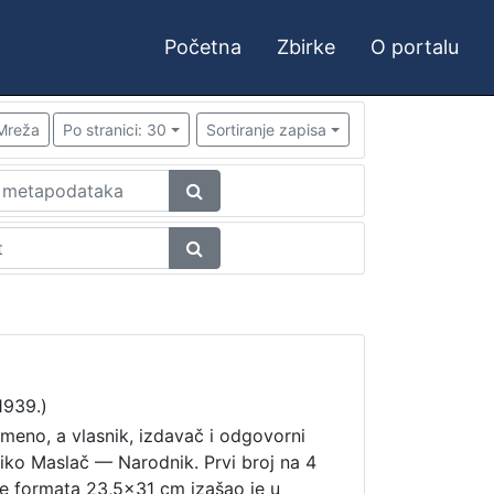
Početna
Zbirke
O portalu
Mreža
Po stranici: 30
Sortiranje zapisa
1939.)
remeno, a vlasnik, izdavač i odgovorni
iko Maslač — Narodnik. Prvi broj na 4
ce formata 23,5x31 cm izašao je u