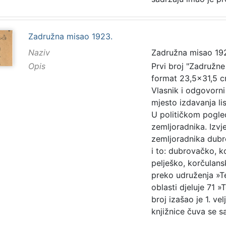
Zadružna misao 1923.
Naziv
Zadružna misao 19
Opis
Prvi broj "Zadružne 
format 23,5x31,5 cm.
Vlasnik i odgovorni
mjesto izdavanja li
U političkom pogle
zemljoradnika. Izvj
zemljoradnika dubro
i to: dubrovačko, 
pelješko, korčulansk
preko udruženja »T
oblasti djeluje 71 »
broj izašao je 1. v
knjižnice čuva se s