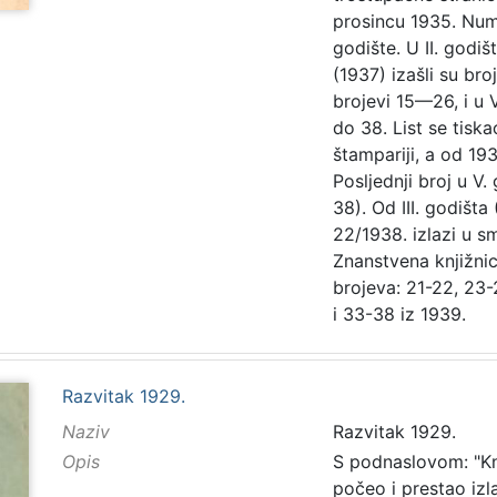
prosincu 1935. Nume
godište. U II. godišt
(1937) izašli su bro
brojevi 15—26, i u V
do 38. List se tisk
štampariji, a od 193
Posljednji broj u V
38). Od III. godišta
22/1938. izlazi u 
Znanstvena knjižnic
brojeva: 21-22, 23-
i 33-38 iz 1939.
Razvitak 1929.
Naziv
Razvitak 1929.
Opis
S podnaslovom: "Kn
počeo i prestao izla