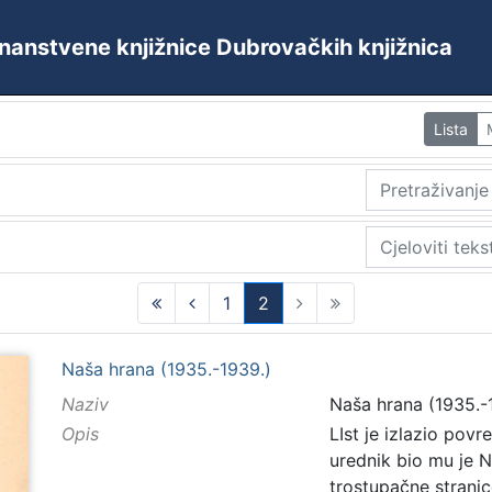
 Znanstvene knjižnice Dubrovačkih knjižnica
Lista
1
2
(current)
Naša hrana (1935.-1939.)
Naziv
Naša hrana (1935.-
Opis
LIst je izlazio pov
urednik bio mu je N
trostupačne strani