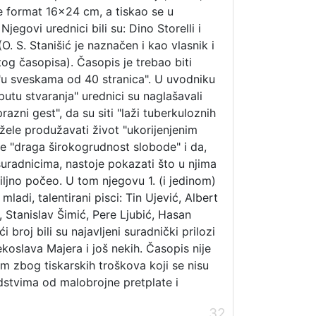
e format 16x24 cm, a tiskao se u
Njegovi urednici bili su: Dino Storelli i
(O. S. Stanišić je naznačen i kao vlasnik i
og časopisa). Časopis je trebao biti
i "u sveskama od 40 stranica". U uvodniku
tu stvaranja" urednici su naglašavali
razni gest", da su siti "laži tuberkuloznih
 žele produžavati život "ukorijenjenim
e "draga širokogrudnost slobode" i da,
uradnicima, nastoje pokazati što u njima
biljno počeo. U tom njegovu 1. (i jedinom)
mladi, talentirani pisci: Tin Ujević, Albert
, Stanislav Šimić, Pere Ljubić, Hasan
eći broj bili su najavljeni suradnički prilozi
ekoslava Majera i još nekih. Časopis nije
em zbog tiskarskih troškova koji se nisu
dstvima od malobrojne pretplate i
32