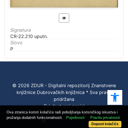
Signatura
CR-22.210 uputn.
Slovo
P
© 2026 ZDUR - Digitalni repozitorij Znanstvene
Ope
knjižnice Dubrovačkih knjižnica * Sva prava
pridržana
Svi dostupni zapisi
Ova stranica koristi kolačiće radi poboljšanja korisničkog iskustva i
pružanja dodatnih funkcionalnosti.
Pojedinosti
Pravila privatnosti
Dopusti kolačiće