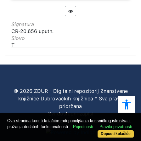
Signatura
CR-20.656 uputn.
Slovo
T
© 2026 ZDUR - Digitalni repozitorij Znanstvene
Ope
knjižnice Dubrovačkih knjižnica * Sva prava
pridržana
Svi dostupni zapisi
Ova stranica koristi kolačiće radi poboljšanja korisničkog iskustva i
pružanja dodatnih funkcionalnosti.
Pojedinosti
Pravila privatnosti
Dopusti kolačiće