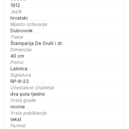
1912
Jezik
hrvatski
Mjesto izdavanja
Dubrovnik
Tiskar
Štamparija De Giulli i dr.
Dimenzije
40 cm
Pismo
Latinica
Signatura
RP-III-23
Učestalost izlaženja
dva puta tjedno
Vrsta građe
novine
Vrsta publikacije
tekst
Format