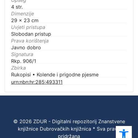
Opseg
4 str.
Dimenzije
29 x 23 cm
Uvjeti pristupa
Slobodan pristup
Prava korištenja
Javno dobro
Signatura
Rkp. 906/1
Zbirka
Rukopisi
•
Kolende i prigodne pjesme
urn:nbn:hr:285:493311
© 2026 ZDUR - Digitalni repozitorij Znanstvene
Ope
knjižnice Dubrovačkih knjižnica * Sva prava
pridržana