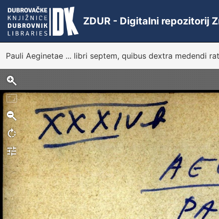
ZDUR - Digitalni repozitorij
Pauli Aeginetae ... libri septem, quibus dextra medendi ra
Sken