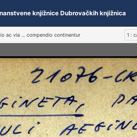
 Znanstvene knjižnice Dubrovačkih knjižnica
tio ac via ... compendio continentur
1 : 