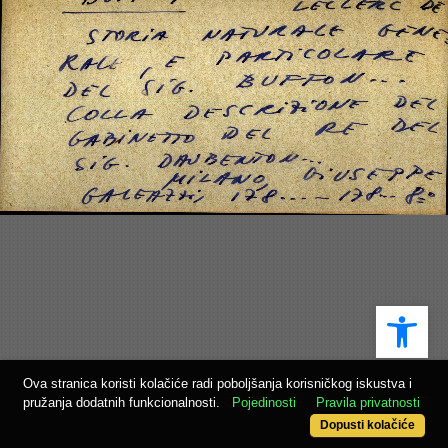
Ope
Ova stranica koristi kolačiće radi poboljšanja korisničkog iskustva i
pružanja dodatnih funkcionalnosti.
Pojedinosti
Pravila privatnosti
Dopusti kolačiće