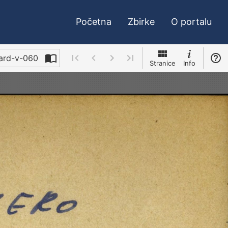
Početna
Zbirke
O portalu
card-v-060
Stranice
Info