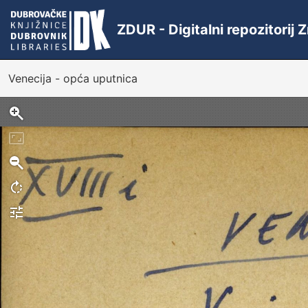
ZDUR - Digitalni repozitorij
Venecija - opća uputnica
Sken