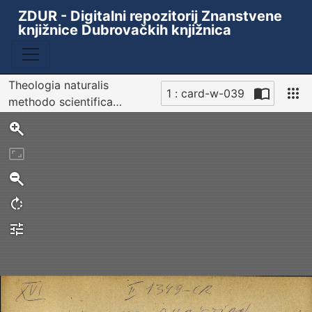
ZDUR - Digitalni repozitorij Znanstvene
knjižnice Dubrovačkih knjižnica
Theologia naturalis
1 : card-w-039
methodo scientifica
Sken
pertractata... Auctore
Christiano Wolfio...