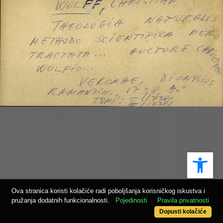
Ope
Ova stranica koristi kolačiće radi poboljšanja korisničkog iskustva i
pružanja dodatnih funkcionalnosti.
Pojedinosti
Pravila privatnosti
Dopusti kolačiće