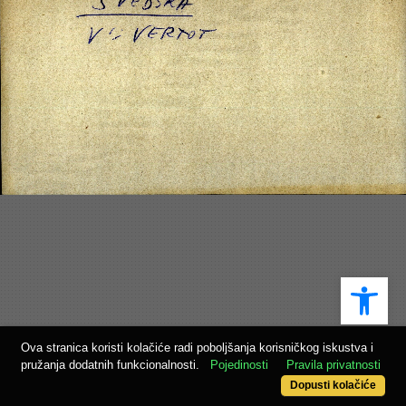
Ope
Ova stranica koristi kolačiće radi poboljšanja korisničkog iskustva i
pružanja dodatnih funkcionalnosti.
Pojedinosti
Pravila privatnosti
Dopusti kolačiće