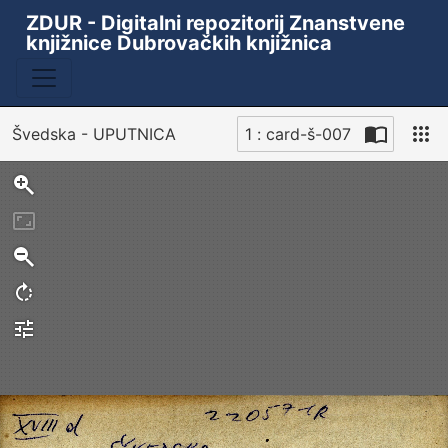
ZDUR - Digitalni repozitorij Znanstvene
knjižnice Dubrovačkih knjižnica
Švedska - UPUTNICA
1 : card-š-007
Sken