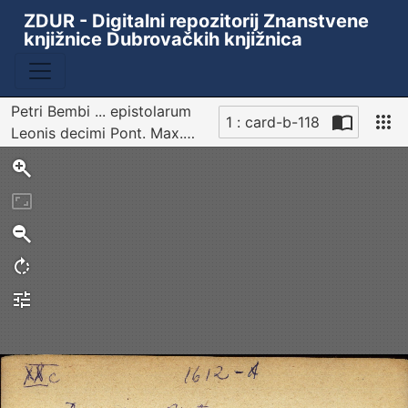
ZDUR - Digitalni repozitorij Znanstvene
knjižnice Dubrovačkih knjižnica
Petri Bembi ... epistolarum
1 : card-b-118
Leonis decimi Pont. Max.
Sken
nomine scriptarum libri ...