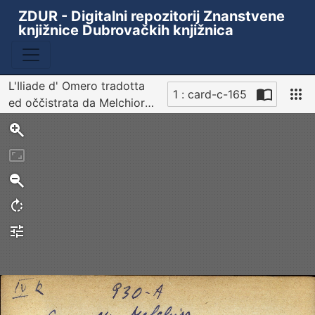
ZDUR - Digitalni repozitorij Znanstvene
knjižnice Dubrovačkih knjižnica
L'Iliade d' Omero tradotta
1 : card-c-165
ed oččistrata da Melchior
Sken
Cesarotti - UPUTNICA