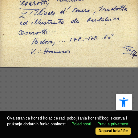
Ope
Ova stranica koristi kolačiće radi poboljšanja korisničkog iskustva i
pružanja dodatnih funkcionalnosti.
Pojedinosti
Pravila privatnosti
Dopusti kolačiće