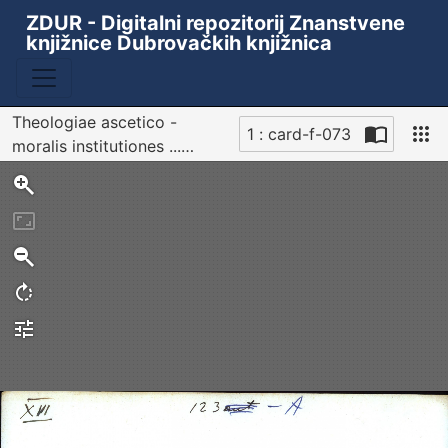
ZDUR - Digitalni repozitorij Znanstvene
knjižnice Dubrovačkih knjižnica
Theologiae ascetico -
1 : card-f-073
moralis institutiones ...
Sken
auctore Cassiano Fenici ...