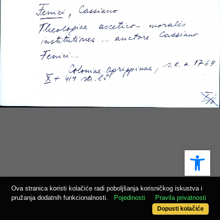
Ope
Ova stranica koristi kolačiće radi poboljšanja korisničkog iskustva i
pružanja dodatnih funkcionalnosti.
Pojedinosti
Pravila privatnosti
Dopusti kolačiće