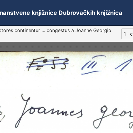
 Znanstvene knjižnice Dubrovačkih knjižnica
ptores continentur ... congestus a Joanne Georgio
1 : 