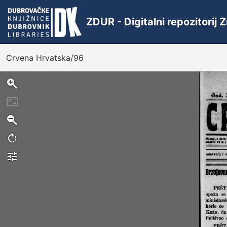
ZDUR - Digitalni repozitorij
Crvena Hrvatska/96
Sken