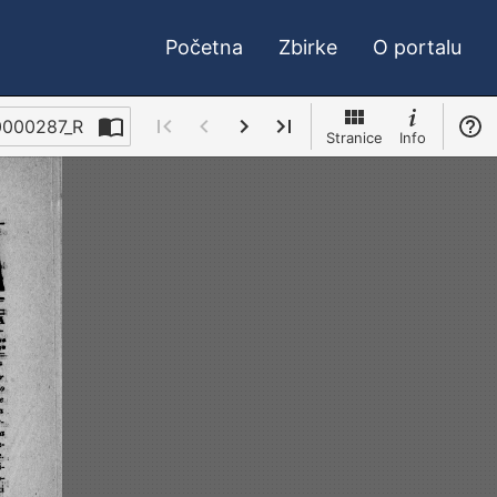
Početna
Zbirke
O portalu
0000287_R
Stranice
Info