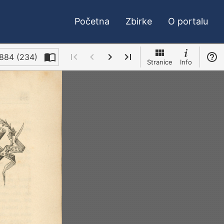
Početna
Zbirke
O portalu
_1884 (234)
Stranice
Info