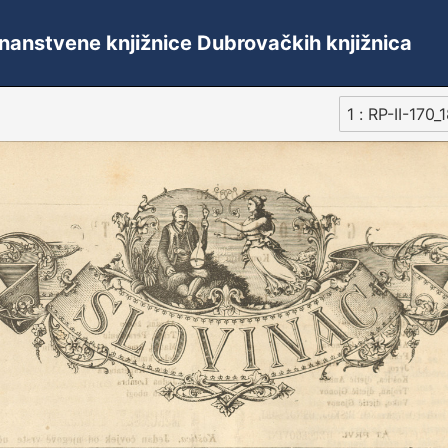
 Znanstvene knjižnice Dubrovačkih knjižnica
1 : RP-II-170