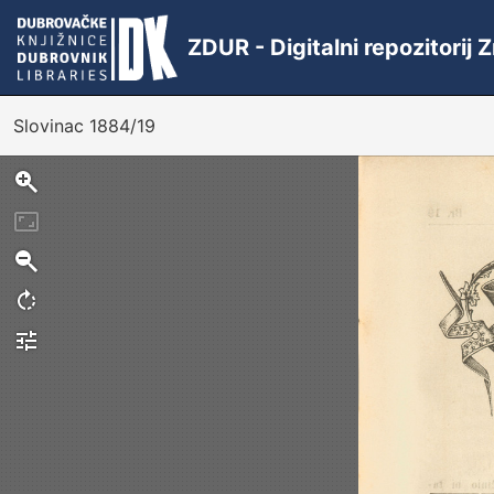
ZDUR - Digitalni repozitorij
Slovinac 1884/19
Sken