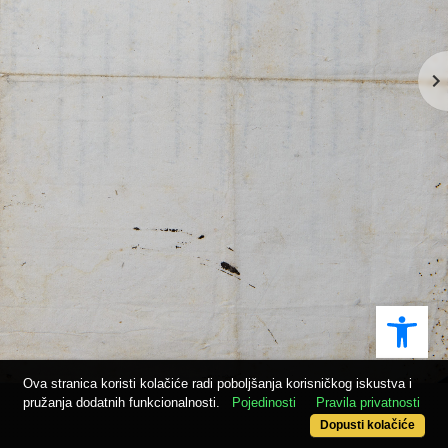
Ope
Ova stranica koristi kolačiće radi poboljšanja korisničkog iskustva i
pružanja dodatnih funkcionalnosti.
Pojedinosti
Pravila privatnosti
Dopusti kolačiće