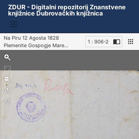
ZDUR - Digitalni repozitorij Znanstvene
knjižnice Dubrovačkih knjižnica
Na Piru 12 Agosta 1828
1 : 906-2
Plemenite Gospogje Mare
Sken
KKohjerri Plemenitoga Gospara