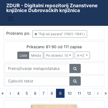
ZDUR - Digitalni repozitorij Znanstvene
knjižnice Dubrovačkih knjižnica
Probrano po:
"Foji od pazara" (1901.-1941.)
Prikazano 81-90 od 111 zapisa
Lista
Mreža
Po stranici: 10
A->Z
4
5
6
7
8
9
10
11
12
(current)