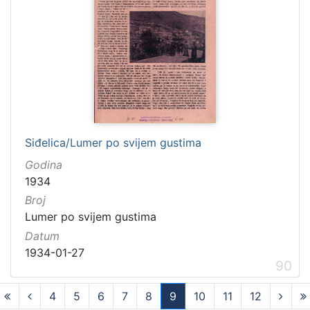
Siđelica/Lumer po svijem gustima
Godina
1934
Broj
Lumer po svijem gustima
Datum
1934-01-27
90
4
5
6
7
8
9
10
11
12