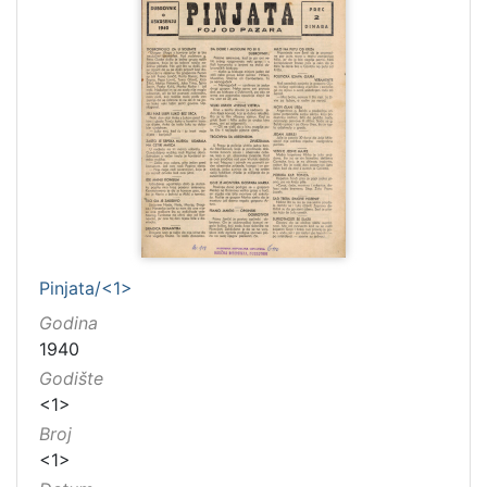
Pinjata/<1>
Godina
1940
Godište
<1>
Broj
<1>