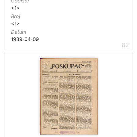
Godište
<1>
Broj
<1>
Datum
1939-04-09
82