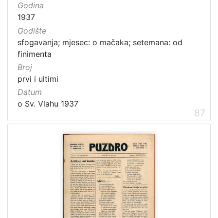
Godina
1937
Godište
sfogavanja; mjesec: o mačaka; setemana: od
finimenta
Broj
prvi i ultimi
Datum
o Sv. Vlahu 1937
87