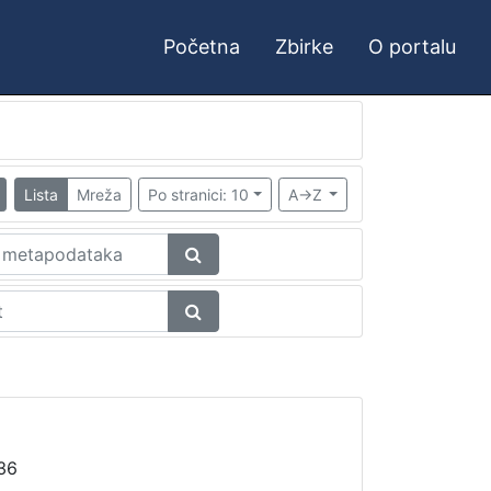
Početna
Zbirke
O portalu
Lista
Mreža
Po stranici: 10
A->Z
36