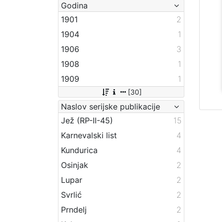
Godina
1901
2
1904
1
1906
3
1908
1
1909
1
[30]
Naslov serijske publikacije
Jež (RP-II-45)
15
Karnevalski list
4
Kundurica
4
Osinjak
2
Lupar
2
Svrlić
2
Prndelj
2