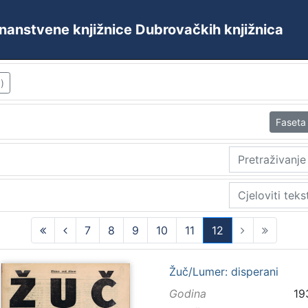
 Znanstvene knjižnice Dubrovačkih knjižnica
)
Faseta
7
8
9
10
11
12
(current)
Žuč/Lumer: disperani
Godina
19