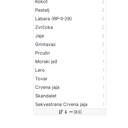
Kokot
2
Pestelj
2
Labara (RP-II-28)
2
Zvrčoka
2
Jaje
2
Grintavac
2
Prculin
1
Morski jež
1
Lero
1
Tovar
1
Crvena jaja
1
Skandalet
1
Sekvestrana Crvena jaja
1
[83]