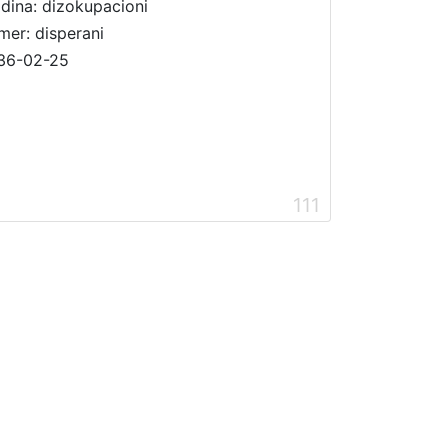
dina: dizokupacioni
mer: disperani
36-02-25
111