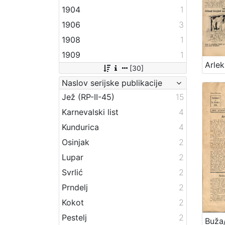
1904
1
1906
3
1908
1
1909
1
Arlek
[30]
Naslov serijske publikacije
Jež (RP-II-45)
15
Karnevalski list
4
Kundurica
4
Osinjak
2
Lupar
2
Svrlić
2
Prndelj
2
Kokot
2
Pestelj
2