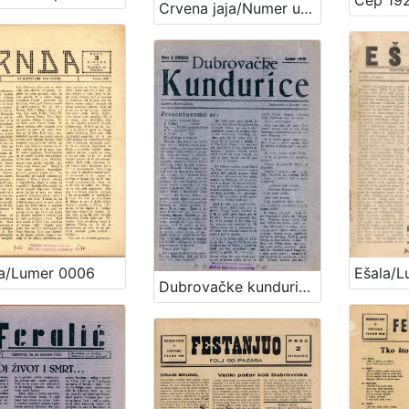
Crvena jaja/Numer uniki - Setemana crvenih jaja
a/Lumer 0006
Dubrovačke kundurice/Lumer prvi