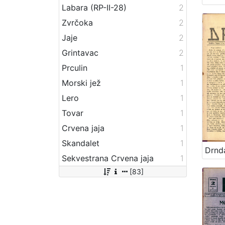
Labara (RP-II-28)
2
Zvrčoka
2
Jaje
2
Grintavac
2
Prculin
1
Morski jež
1
Lero
1
Tovar
1
Crvena jaja
1
Skandalet
1
Drnd
Sekvestrana Crvena jaja
1
[83]