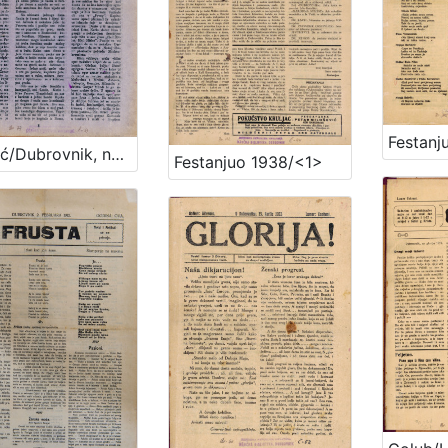
Festanj
Feralić/Dubrovnik, na po korizme 1933
Festanjuo 1938/<1>