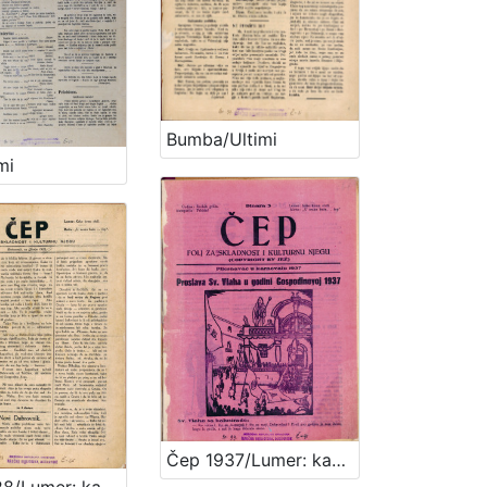
Bumba/Ultimi
mi
Čep 1937/Lumer: kako komu služi