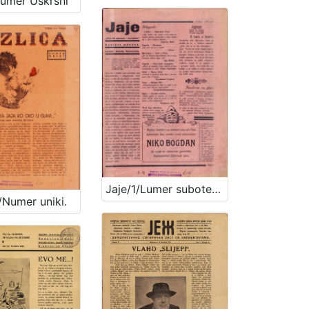
umer Uskrsni
Jaje/1/Lumer subote Karnevala
/Numer uniki.