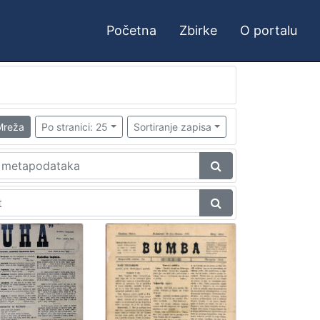
Početna
Zbirke
O portalu
Mreža
Po stranici: 25
Sortiranje zapisa