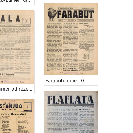
Čep 1928/Lumer: kako komu služi.
Farabut/Lumer: 0
Ešala/Lumer od rezerve