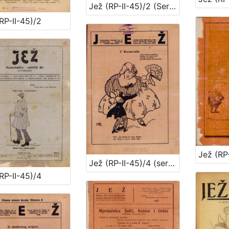
Jež (RP-II-45)/2 (Serija II)
RP-II-45)/2
Jež (RP-
Jež (RP-II-45)/4 (serija II)
RP-II-45)/4