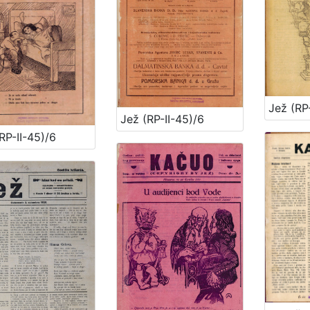
Jež (RP-II-45)/6
RP-II-45)/6