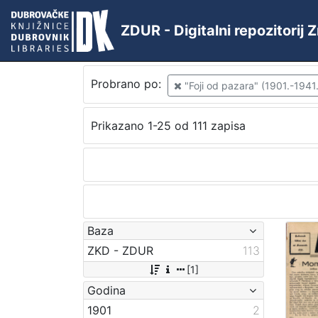
ZDUR - Digitalni repozitorij
Probrano po:
"Foji od pazara" (1901.-1941.
Prikazano 1-25 od 111 zapisa
Baza
ZKD - ZDUR
113
[1]
Godina
1901
2