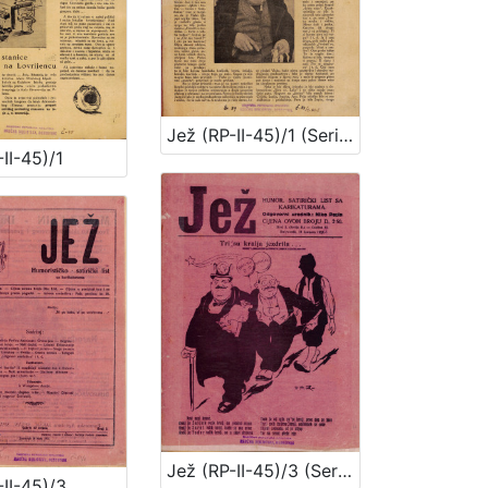
Jež (RP-II-45)/1 (Serija II)
II-45)/1
Jež (RP-II-45)/3 (Serija II)
II-45)/3