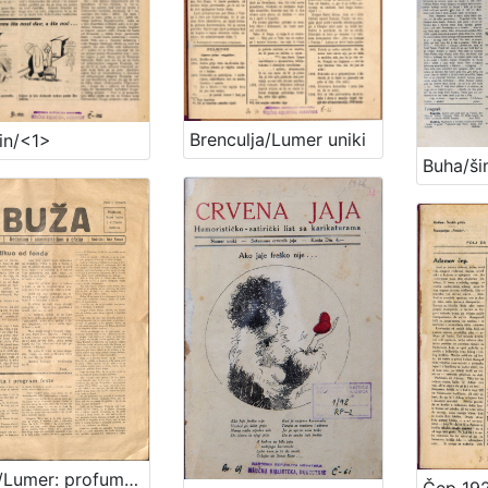
Brenculja/Lumer uniki
in/<1>
Buha/ši
Buža/Lumer: profumani