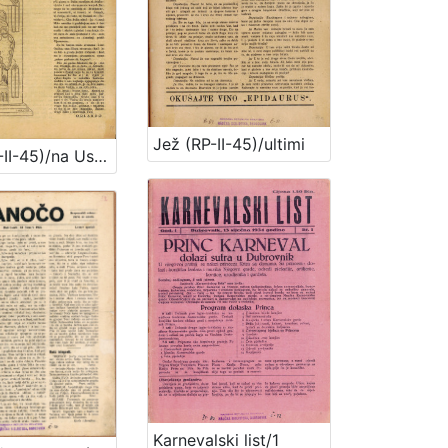
Jež (RP-II-45)/ultimi
Jež (RP-II-45)/na Uskrsenje 1934
Karnevalski list/1