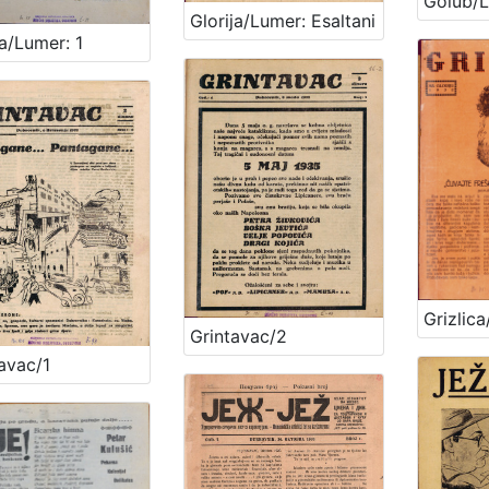
Golub/L
Glorija/Lumer: Esaltani
a/Lumer: 1
Grizlica
Grintavac/2
avac/1