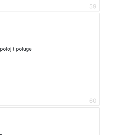
59
polojit poluge
60