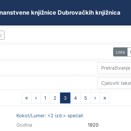
 Znanstvene knjižnice Dubrovačkih knjižnica
)
Lista
1
2
3
4
5
(current)
Kokot/Lumer: <2 izd.> spećali
Godina
1920