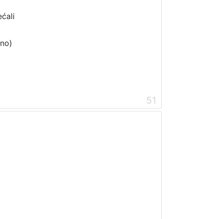
ćali
ano)
51