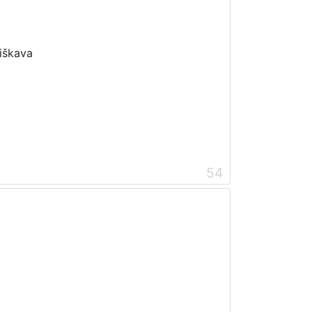
iškava
54