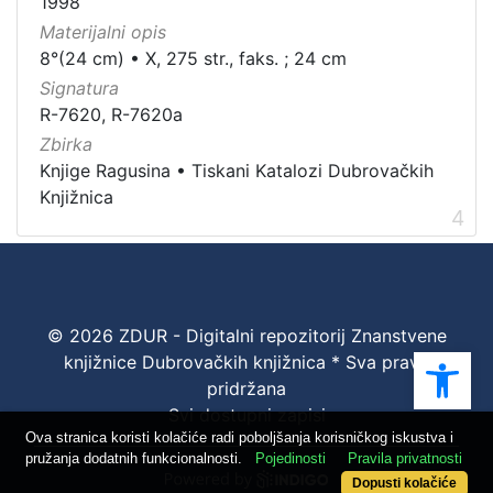
1998
Materijalni opis
8°(24 cm)
•
X, 275 str., faks. ; 24 cm
Signatura
R-7620, R-7620a
Zbirka
Knjige Ragusina
•
Tiskani Katalozi Dubrovačkih
Knjižnica
4
© 2026 ZDUR - Digitalni repozitorij Znanstvene
Ope
knjižnice Dubrovačkih knjižnica * Sva prava
pridržana
Svi dostupni zapisi
Ova stranica koristi kolačiće radi poboljšanja korisničkog iskustva i
pružanja dodatnih funkcionalnosti.
Pojedinosti
Pravila privatnosti
Dopusti kolačiće