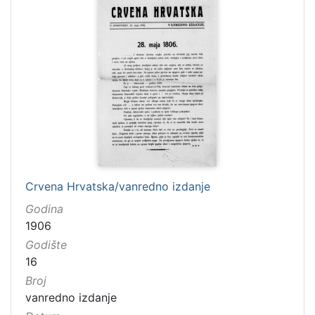
[
2
4
]
Naslov
serijske
publikacije
Crvena Hrvatska
1473
Crvena Hrvatska/vanredno izdanje
Godina
1906
[
Godište
1
16
]
Broj
vanredno izdanje