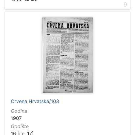
9
Crvena Hrvatska/103
Godina
1907
Godište
16 [i.e. 17]