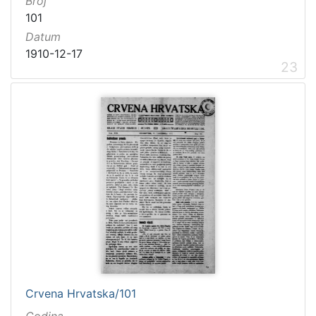
Broj
101
Datum
1910-12-17
23
Crvena Hrvatska/101