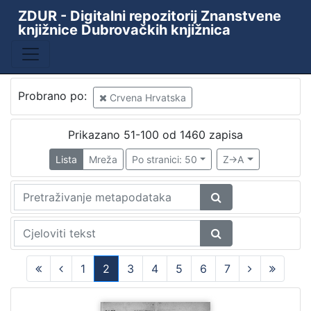
ZDUR - Digitalni repozitorij Znanstvene
knjižnice Dubrovačkih knjižnica
Probrano po:
Crvena Hrvatska
Prikazano 51-100 od 1460 zapisa
Lista
Mreža
Po stranici: 50
Z->A
1
2
3
4
5
6
7
(current)