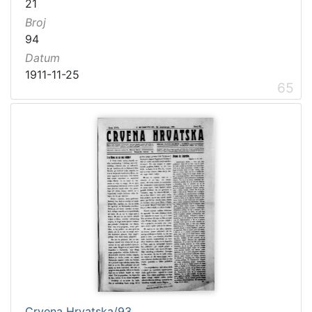
21
Broj
94
Datum
1911-11-25
65
Crvena Hrvatska/93