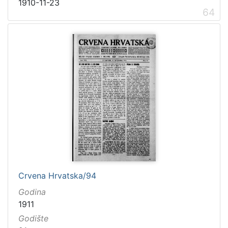
1910-11-23
64
Crvena Hrvatska/94
Godina
1911
Godište