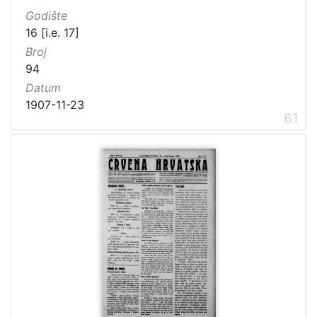
Godište
16 [i.e. 17]
Broj
94
Datum
1907-11-23
61