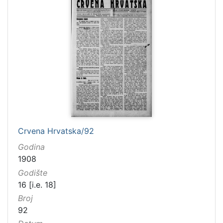
Crvena Hrvatska/92
Godina
1908
Godište
16 [i.e. 18]
Broj
92