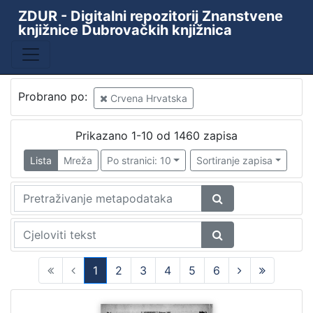
ZDUR - Digitalni repozitorij Znanstvene
knjižnice Dubrovačkih knjižnica
Probrano po:
Crvena Hrvatska
Prikazano 1-10 od 1460 zapisa
Lista
Mreža
Po stranici: 10
Sortiranje zapisa
1
2
3
4
5
6
(current)