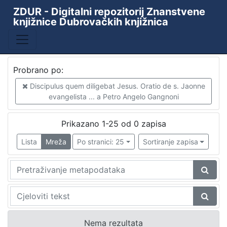
ZDUR - Digitalni repozitorij Znanstvene
knjižnice Dubrovačkih knjižnica
Probrano po:
Discipulus quem diligebat Jesus. Oratio de s. Jaonne
evangelista ... a Petro Angelo Gangnoni
Prikazano 1-25 od 0 zapisa
Lista
Mreža
Po stranici: 25
Sortiranje zapisa
Nema rezultata