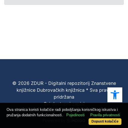
© 2026 ZDUR - Digitalni repozitorij Znanstvene
Ope
knjižnice Dubrovačkih knjižnica * Sva prava
pridržana
Svi dostupni zapisi
Ova stranica koristi kolačiće radi poboljšanja korisničkog iskustva i
pružanja dodatnih funkcionalnosti.
Pojedinosti
Pravila privatnosti
Dopusti kolačiće