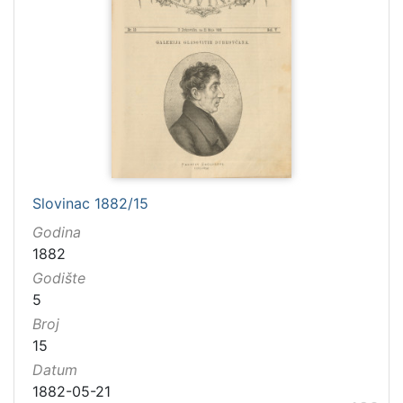
Slovinac 1882/15
Godina
1882
Godište
5
Broj
15
Datum
1882-05-21