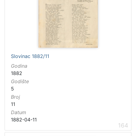
Slovinac 1882/11
Godina
1882
Godište
5
Broj
11
Datum
1882-04-11
164