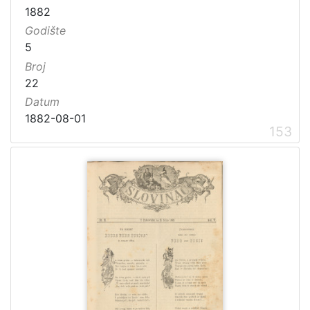
1882
Godište
5
Broj
22
Datum
1882-08-01
153