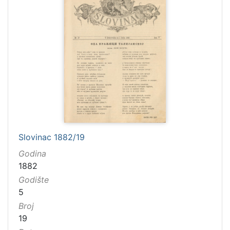
Slovinac 1882/19
Godina
1882
Godište
5
Broj
19