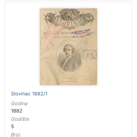
Slovinac 1882/1
Godina
1882
Godište
5
Broj