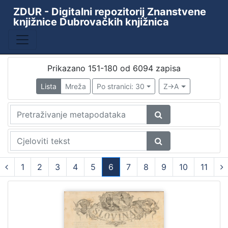
ZDUR - Digitalni repozitorij Znanstvene
knjižnice Dubrovačkih knjižnica
Prikazano 151-180 od 6094 zapisa
Lista
Mreža
Po stranici: 30
Z->A
1
2
3
4
5
6
7
8
9
10
11
(current)