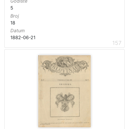
Godište
5
Broj
18
Datum
1882-06-21
157