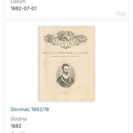
Datum
1882-07-01
156
Slovinac 1882/18
Godina
1882