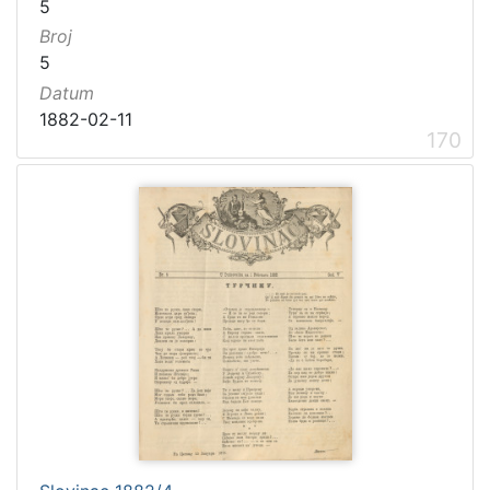
5
Broj
5
Datum
1882-02-11
170