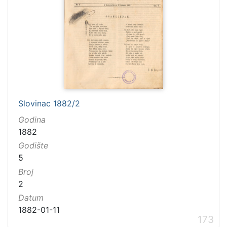
Slovinac 1882/2
Godina
1882
Godište
5
Broj
2
Datum
1882-01-11
173