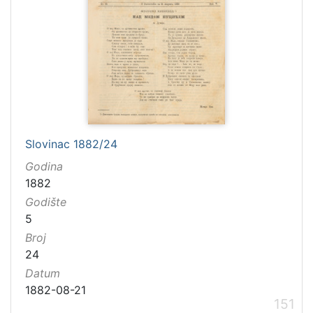
Slovinac 1882/24
Godina
1882
Godište
5
Broj
24
Datum
1882-08-21
151