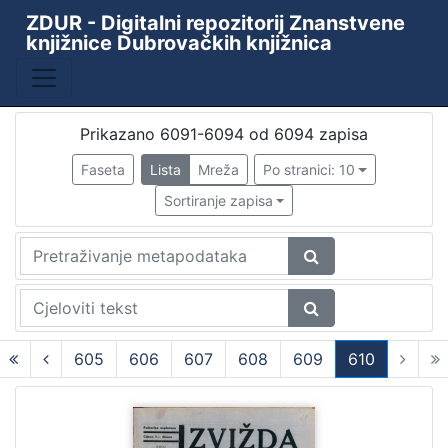
ZDUR - Digitalni repozitorij Znanstvene
knjižnice Dubrovačkih knjižnica
Baza
ZKD - ZDUR
6027
Prikazano 6091-6094 od 6094 zapisa
Faseta
Lista
Mreža
Po stranici: 10
[
Sortiranje zapisa
1
]
Godina
1848
34
1849
14
1851
1
605
606
607
608
609
610
1852
1
(current)
1863
1