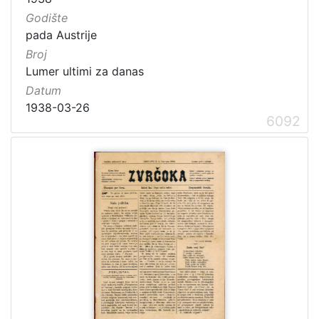
5
Godište
4
pada Austrije
]
Broj
Lumer ultimi za danas
Datum
1938-03-26
6092