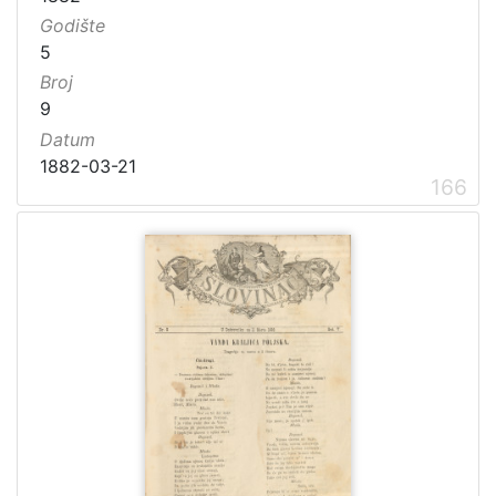
Godište
5
Broj
9
Datum
1882-03-21
166