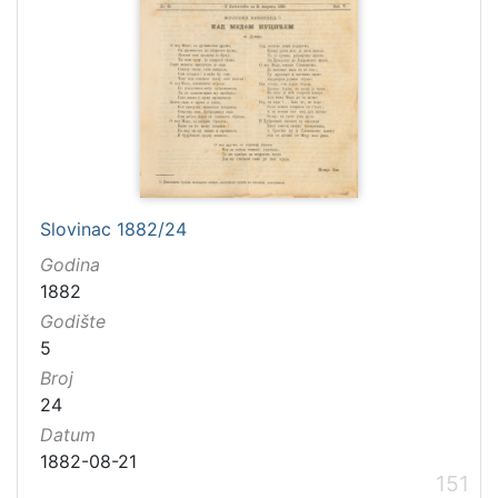
Slovinac 1882/24
Godina
1882
Godište
5
Broj
24
Datum
1882-08-21
151