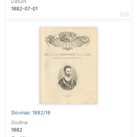
Datum
1882-07-01
156
Slovinac 1882/18
Godina
1882