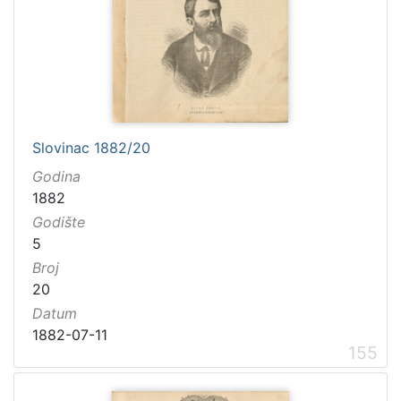
Slovinac 1882/20
Godina
1882
Godište
5
Broj
20
Datum
1882-07-11
155