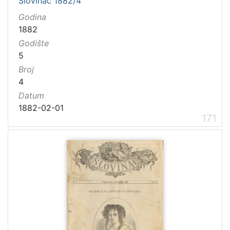
Slovinac 1882/4
Godina
1882
Godište
5
Broj
4
Datum
1882-02-01
171