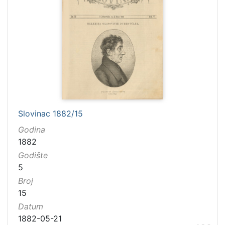
Slovinac 1882/15
Godina
1882
Godište
5
Broj
15
Datum
1882-05-21