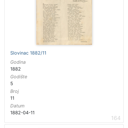
Slovinac 1882/11
Godina
1882
Godište
5
Broj
11
Datum
1882-04-11
164