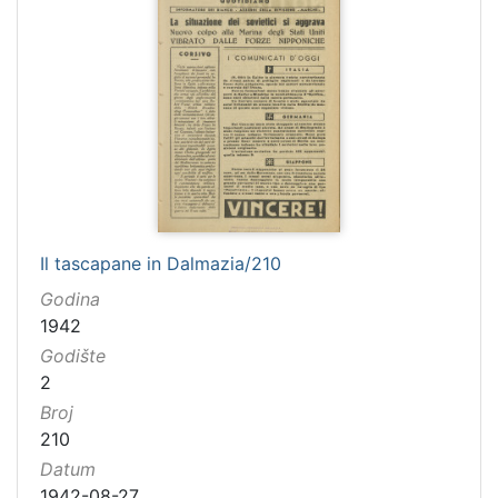
3
]
Naslov
serijske
publikacije
Il tascapane in Dalmazia
113
[
Il tascapane in Dalmazia/210
1
]
Godina
1942
Godište
2
Broj
210
Datum
1942-08-27