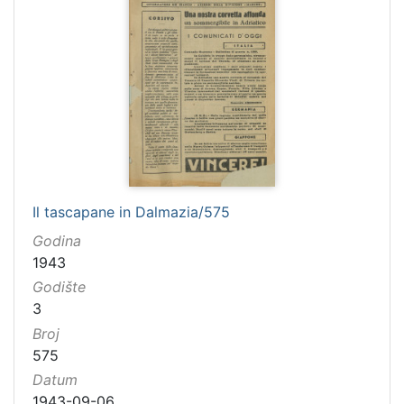
Il tascapane in Dalmazia/575
Godina
1943
Godište
3
Broj
575
Datum
1943-09-06