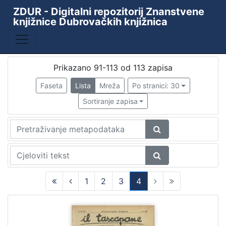
ZDUR - Digitalni repozitorij Znanstvene
knjižnice Dubrovačkih knjižnica
Baza
ZKD - ZDUR
113
Prikazano 91-113 od 113 zapisa
Faseta
Lista
Mreža
Po stranici: 30
[
Sortiranje zapisa
1
]
Godina
1941
4
1942
102
1943
7
1
2
3
4
(current)
[