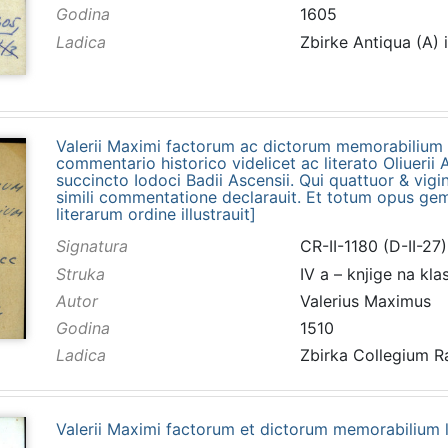
Godina
1605
Ladica
Zbirke Antiqua (A) 
Valerii Maximi factorum ac dictorum memorabilium l
commentario historico videlicet ac literato Oliuerii
succincto Iodoci Badii Ascensii. Qui quattuor & vig
simili commentatione declarauit. Et totum opus gemi
literarum ordine illustrauit]
Signatura
CR-II-1180 (D-II-27)
Struka
IV a – knjige na kla
Autor
Valerius Maximus
Godina
1510
Ladica
Zbirka Collegium 
Valerii Maximi factorum et dictorum memorabilium li