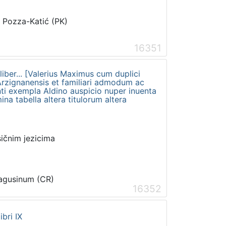
i Pozza-Katić (PK)
16351
iber... [Valerius Maximus cum duplici
 Arzignanensis et familiari admodum ac
inti exempla Aldino auspicio nuper inuenta
na tabella altera titulorum altera
sičnim jezicima
Ragusinum (CR)
16352
bri IX