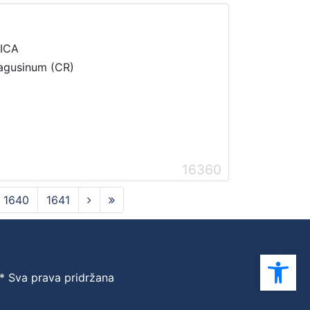
NICA
Ragusinum (CR)
16360
1640
1641
Ope
 * Sva prava pridržana