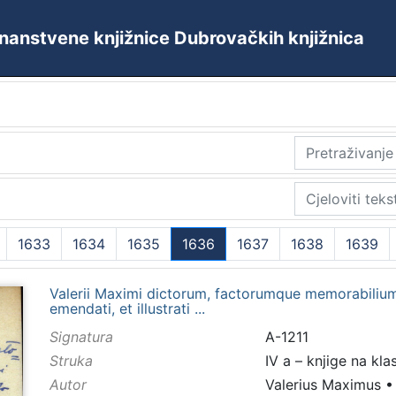
 Znanstvene knjižnice Dubrovačkih knjižnica
1633
1634
1635
1636
1637
1638
1639
(current)
Valerii Maximi dictorum, factorumque memorabilium
emendati, et illustrati ...
Signatura
A-1211
Struka
IV a – knjige na kla
Autor
Valerius Maximus