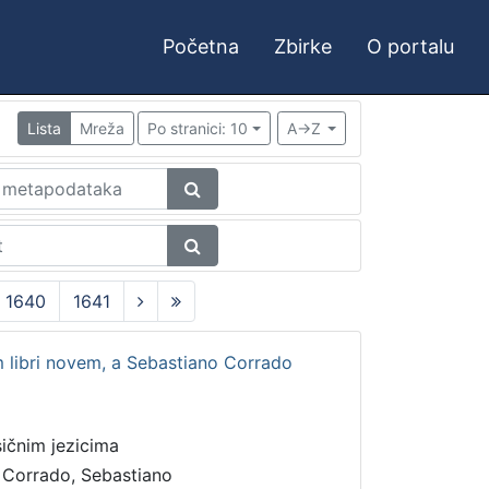
Početna
Zbirke
O portalu
Lista
Mreža
Po stranici: 10
A->Z
1640
1641
 libri novem, a Sebastiano Corrado
sičnim jezicima
•
Corrado, Sebastiano