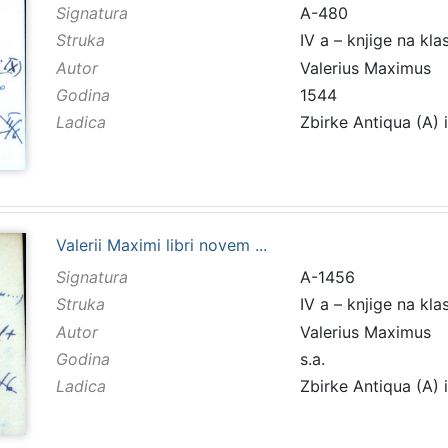
Signatura
A-480
Struka
IV a – knjige na kla
Autor
Valerius Maximus
Godina
1544
Ladica
Zbirke Antiqua (A) 
Valerii Maximi libri novem ...
Signatura
A-1456
Struka
IV a – knjige na kla
Autor
Valerius Maximus
Godina
s.a.
Ladica
Zbirke Antiqua (A) 