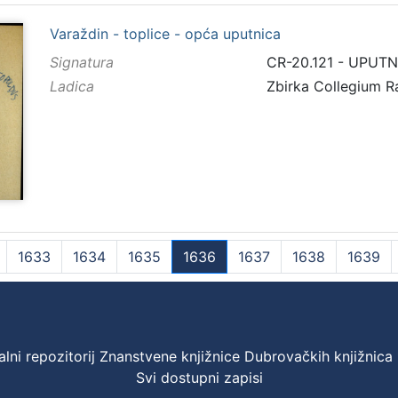
Varaždin - toplice - opća uputnica
Signatura
CR-20.121 - UPUT
Ladica
Zbirka Collegium 
1633
1634
1635
1636
1637
1638
1639
(current)
ni repozitorij Znanstvene knjižnice Dubrovačkih knjižnica
Svi dostupni zapisi