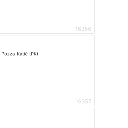
16356
i Pozza-Katić (PK)
16357