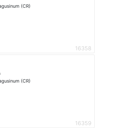
Ragusinum (CR)
16358
a
Ragusinum (CR)
16359