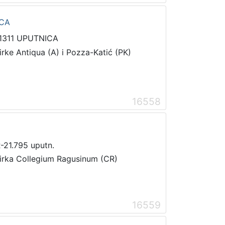
ICA
1311 UPUTNICA
irke Antiqua (A) i Pozza-Katić (PK)
16558
-21.795 uputn.
irka Collegium Ragusinum (CR)
16559