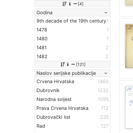
[4]
Godina
9th decade of the 19th century
1
1478
1
1480
1
1481
2
1482
2
[121]
Naslov serijske publikacije
Crvena Hrvatska
1460
Dubrovnik
1232
Narodna svijest
1095
Prava Crvena Hrvatska
712
Dubrovački list
235
Rad
127