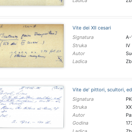
Ladica
Zb
Vite dei XII cesari
Signatura
A-
Struka
IV
Autor
Su
Ladica
Zb
Vite de' pittori, scultori, e
Signatura
PK
Struka
XX
Autor
Pa
Godina
17
Ladica
Zb