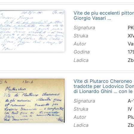
Vite de piu eccelenti pittori
Giorgio Vasari ...
Signatura
PK
Struka
XI
Autor
Va
Godina
17
Ladica
Zb
Vite di Plutarco Cheroneo de
tradotte per Lodovico Domen
di Lionardo Ghini ... con le
Signatura
A-
Struka
IV
Autor
Pl
Ladica
Zb