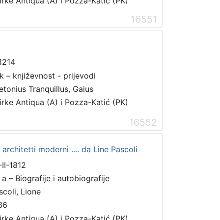
irke Antiqua (A) i Pozza-Katić (PK)
16551
1214
 k – književnost - prijevodi
etonius Tranquillus, Gaius
irke Antiqua (A) i Pozza-Katić (PK)
16552
d architetti moderni .... da Line Pascoli
-II-1812
 a – Biografije i autobiografije
scoli, Lione
36
irke Antiqua (A) i Pozza-Katić (PK)