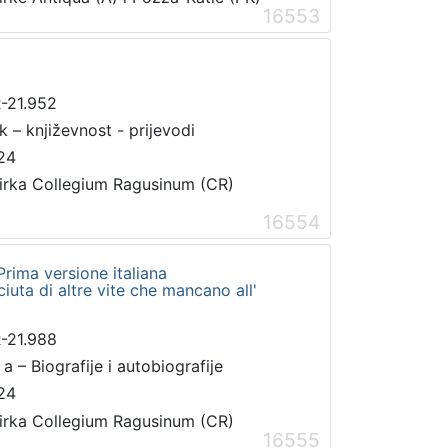
16553
-21.952
 k – književnost - prijevodi
24
irka Collegium Ragusinum (CR)
16554
 Prima versione italiana
uta di altre vite che mancano all'
-21.988
 a – Biografije i autobiografije
24
irka Collegium Ragusinum (CR)
16555