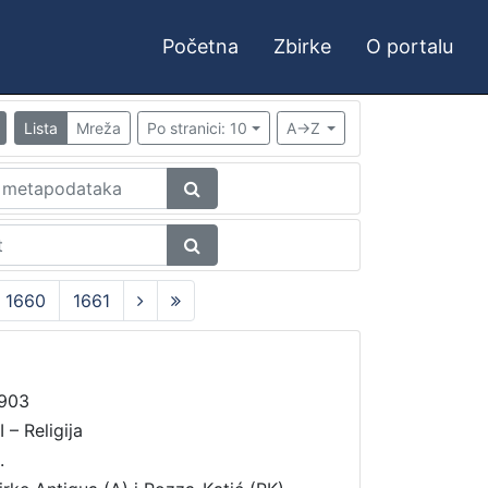
Početna
Zbirke
O portalu
Lista
Mreža
Po stranici: 10
A->Z
1660
1661
903
 – Religija
.