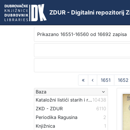
ZDUR - Digitalni repozitorij
Prikazano 16551-16560 od 16692 zapisa
1651
1652
Baza
Kataložni listići starih i rijetkih knjiga
10438
ZKD - ZDUR
6110
Periodika Ragusina
2
Knjižnica
1