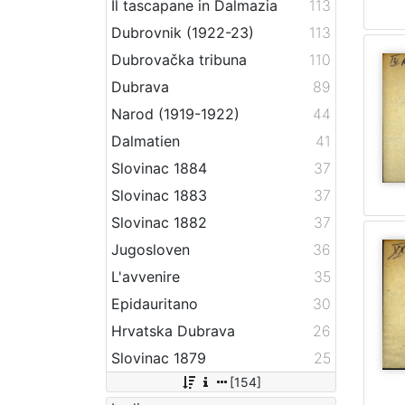
Il tascapane in Dalmazia
113
Dubrovnik (1922-23)
113
Dubrovačka tribuna
110
Dubrava
89
Narod (1919-1922)
44
Dalmatien
41
Slovinac 1884
37
Slovinac 1883
37
Slovinac 1882
37
Jugosloven
36
L'avvenire
35
Epidauritano
30
Hrvatska Dubrava
26
Slovinac 1879
25
[154]