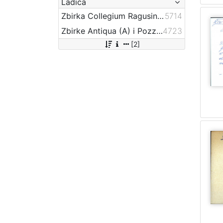
Ladica
Zbirka Collegium Ragusinum (CR)
5714
Zbirke Antiqua (A) i Pozza-Katić (PK)
4723
[2]