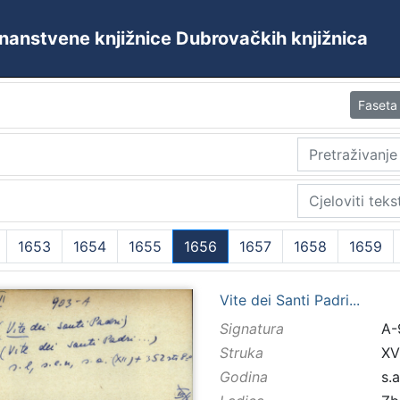
 Znanstvene knjižnice Dubrovačkih knjižnica
Faseta
1653
1654
1655
1656
1657
1658
1659
(current)
Vite dei Santi Padri...
Signatura
A-
Struka
XVI
Godina
s.a