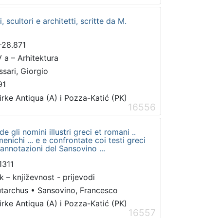
, scultori e architetti, scritte da M.
-28.871
V a – Arhitektura
ssari, Giorgio
91
irke Antiqua (A) i Pozza-Katić (PK)
16556
 gli nomini illustri greci et romani ..
ichi ... e e confrontate coi testi greci
 annotazioni del Sansovino ...
1311
 k – književnost - prijevodi
utarchus
•
Sansovino, Francesco
irke Antiqua (A) i Pozza-Katić (PK)
16557