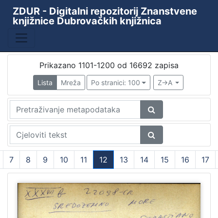
ZDUR - Digitalni repozitorij Znanstvene
knjižnice Dubrovačkih knjižnica
Prikazano 1101-1200 od 16692 zapisa
Lista
Mreža
Po stranici: 100
Z->A
7
8
9
10
11
12
13
14
15
16
17
(current)