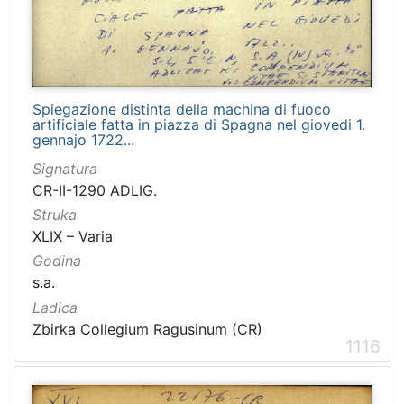
Spiegazione distinta della machina di fuoco
artificiale fatta in piazza di Spagna nel giovedi 1.
gennajo 1722...
Signatura
CR-II-1290 ADLIG.
Struka
XLIX – Varia
Godina
s.a.
Ladica
Zbirka Collegium Ragusinum (CR)
1116