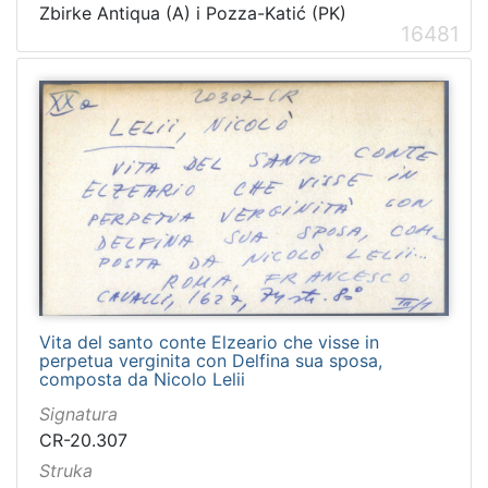
Zbirke Antiqua (A) i Pozza-Katić (PK)
Rad
127
16481
Dubrovnik (1922-23)
113
Il tascapane in Dalmazia
113
Dubrovačka tribuna
110
Dubrava
89
Narod (1919-1922)
44
Dalmatien
41
Slovinac 1883
37
Slovinac 1882
37
Slovinac 1884
37
Vita del santo conte Elzeario che visse in
Jugosloven
36
perpetua verginita con Delfina sua sposa,
composta da Nicolo Lelii
L'avvenire
35
Signatura
Epidauritano
30
CR-20.307
Hrvatska Dubrava
26
Struka
Slovinac 1879
25