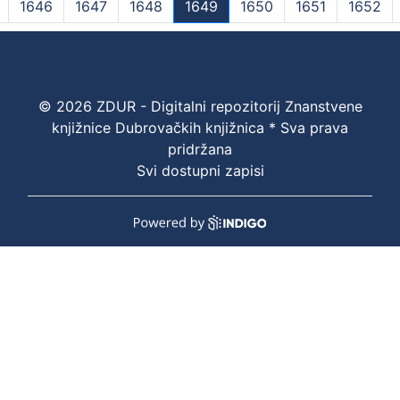
1646
1647
1648
1649
1650
1651
1652
(current)
© 2026 ZDUR - Digitalni repozitorij Znanstvene
knjižnice Dubrovačkih knjižnica * Sva prava
pridržana
Svi dostupni zapisi