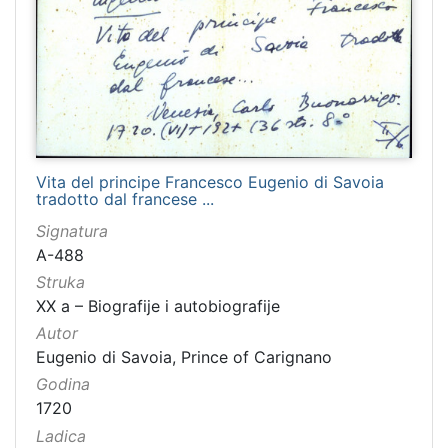
1481
2
1482
2
[
1
2
Vita del principe Francesco Eugenio di Savoia
tradotto dal francese ...
1
]
Signatura
Naslov
A-488
serijske
Struka
publikacije
XX a – Biografije i autobiografije
Crvena Hrvatska
1460
Autor
Dubrovnik
1232
Eugenio di Savoia, Prince of Carignano
Narodna svijest
1095
Godina
1720
Prava Crvena Hrvatska
712
Ladica
Dubrovački list
235