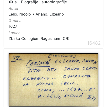
XX a – Biografije i autobiografije
Autor
Lelio, Nicolo
•
Ariano, Elzeario
Godina
[
1627
1
5
Ladica
4
Zbirka Collegium Ragusinum (CR)
]
16482
Ladica
Zbirka Collegium Ragusinum (CR)
5714
Zbirke Antiqua (A) i Pozza-Katić (PK)
4723
[
2
]