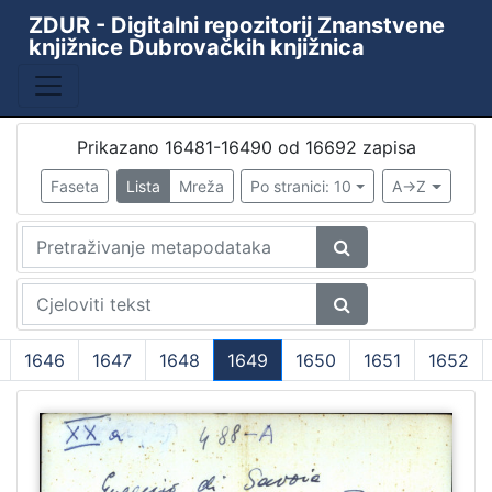
ZDUR - Digitalni repozitorij Znanstvene
knjižnice Dubrovačkih knjižnica
Baza
Kataložni listići starih i rijetkih knjiga
10438
ZKD - ZDUR
6110
Prikazano 16481-16490 od 16692 zapisa
Periodika Ragusina
2
Faseta
Lista
Mreža
Po stranici: 10
A->Z
Knjižnica
1
[
4
]
1646
1647
1648
1649
1650
1651
1652
Godina
(current)
9th decade of the 19th century
1
1478
1
1480
1