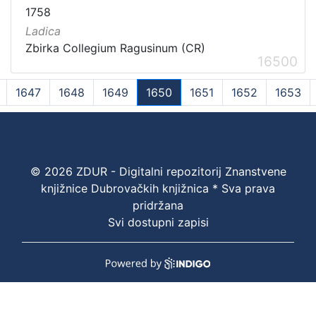
1758
Ladica
Zbirka Collegium Ragusinum (CR)
16500
1647
1648
1649
1650
1651
1652
1653
(current)
© 2026 ZDUR - Digitalni repozitorij Znanstvene
knjižnice Dubrovačkih knjižnica * Sva prava
pridržana
Svi dostupni zapisi