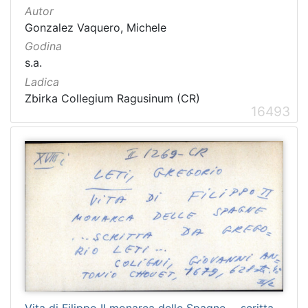
Autor
Gonzalez Vaquero, Michele
Godina
s.a.
Ladica
Zbirka Collegium Ragusinum (CR)
16493
Vita di Filippo II monarca delle Spagne ... scritta