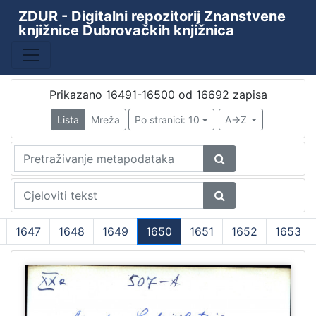
ZDUR - Digitalni repozitorij Znanstvene
knjižnice Dubrovačkih knjižnica
Prikazano 16491-16500 od 16692 zapisa
Lista
Mreža
Po stranici: 10
A->Z
1647
1648
1649
1650
1651
1652
1653
(current)