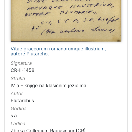
Rad
127
Il tascapane in Dalmazia
113
Dubrovnik (1922-23)
113
Dubrovačka tribuna
110
Dubrava
89
Vitae graecorum romanorumque illustrium,
Narod (1919-1922)
44
autore Plutarcho.
Dalmatien
41
Signatura
Slovinac 1882
37
CR-II-1458
Struka
Slovinac 1884
37
IV a – knjige na klasičnim jezicima
Slovinac 1883
37
Autor
Jugosloven
36
Plutarchus
L'avvenire
35
Godina
Epidauritano
30
s.a.
Hrvatska Dubrava
26
Ladica
Zbirka Collegium Ragusinum (CR)
Slovinac 1879
25