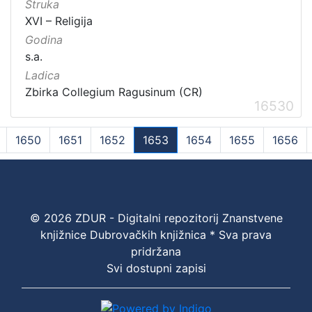
Struka
XVI – Religija
Godina
s.a.
Ladica
Zbirka Collegium Ragusinum (CR)
16530
1650
1651
1652
1653
1654
1655
1656
(current)
© 2026 ZDUR - Digitalni repozitorij Znanstvene
knjižnice Dubrovačkih knjižnica * Sva prava
pridržana
Svi dostupni zapisi