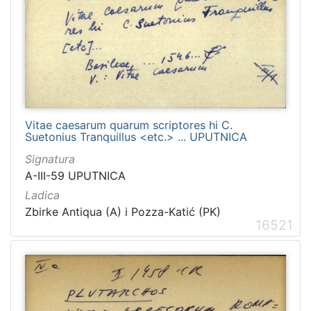
1481
2
1482
2
[
1
2
Vitae caesarum quarum scriptores hi C.
Suetonius Tranquillus <etc.> ... UPUTNICA
1
]
Signatura
Naslov
A-III-59 UPUTNICA
serijske
Ladica
publikacije
Zbirke Antiqua (A) i Pozza-Katić (PK)
16521
Crvena Hrvatska
1460
Dubrovnik
1232
Narodna svijest
1095
Prava Crvena Hrvatska
712
Dubrovački list
235