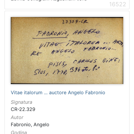
16522
[
1
5
4
]
Ladica
Zbirka Collegium Ragusinum (CR)
5714
Zbirke Antiqua (A) i Pozza-Katić (PK)
4723
Vitae italorum ... auctore Angelo Fabronio
Signatura
[
CR-22.329
2
Autor
]
Fabronio, Angelo
Godina