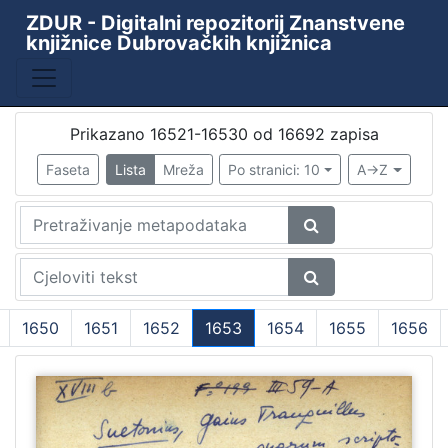
ZDUR - Digitalni repozitorij Znanstvene
knjižnice Dubrovačkih knjižnica
Baza
Kataložni listići starih i rijetkih knjiga
10438
ZKD - ZDUR
6110
Prikazano 16521-16530 od 16692 zapisa
Periodika Ragusina
2
Faseta
Lista
Mreža
Po stranici: 10
A->Z
Knjižnica
1
[
4
]
1650
1651
1652
1653
1654
1655
1656
Godina
(current)
9th decade of the 19th century
1
1478
1
1480
1