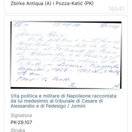
Zbirke Antiqua (A) i Pozza-Katić (PK)
Rad
127
16541
Il tascapane in Dalmazia
113
Dubrovnik (1922-23)
113
Dubrovačka tribuna
110
Dubrava
89
Narod (1919-1922)
44
Dalmatien
41
Slovinac 1882
37
Slovinac 1884
37
Slovinac 1883
37
Vita politica e militare di Napoleone raccontata
Jugosloven
36
da lui medesimio al tribunale di Cesare di
L'avvenire
35
Alessandio e di Fedesigo / Jomini
Epidauritano
30
Signatura
PK-29.107
Hrvatska Dubrava
26
Struka
Slovinac 1881
25