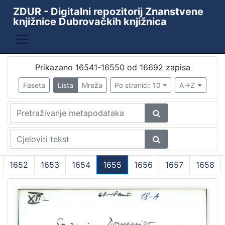
ZDUR - Digitalni repozitorij Znanstvene
knjižnice Dubrovačkih knjižnica
Baza
Kataložni listići starih i rijetkih knjiga
10438
ZKD - ZDUR
6110
Prikazano 16541-16550 od 16692 zapisa
Periodika Ragusina
2
Faseta
Lista
Mreža
Po stranici: 10
A->Z
Knjižnica
1
[
4
]
1652
1653
1654
1655
1656
1657
1658
Godina
(current)
9th decade of the 19th century
1
1478
1
1480
1