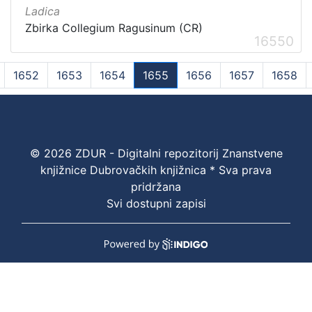
Ladica
Zbirka Collegium Ragusinum (CR)
16550
1652
1653
1654
1655
1656
1657
1658
(current)
© 2026 ZDUR - Digitalni repozitorij Znanstvene
knjižnice Dubrovačkih knjižnica * Sva prava
pridržana
Svi dostupni zapisi