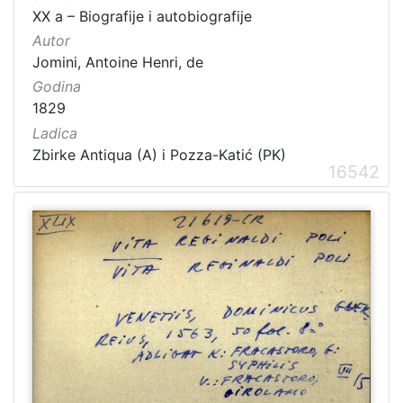
XX a – Biografije i autobiografije
Autor
Jomini, Antoine Henri, de
[
Godina
1
1829
5
Ladica
4
Zbirke Antiqua (A) i Pozza-Katić (PK)
]
16542
Ladica
Zbirka Collegium Ragusinum (CR)
5714
Zbirke Antiqua (A) i Pozza-Katić (PK)
4723
[
2
]