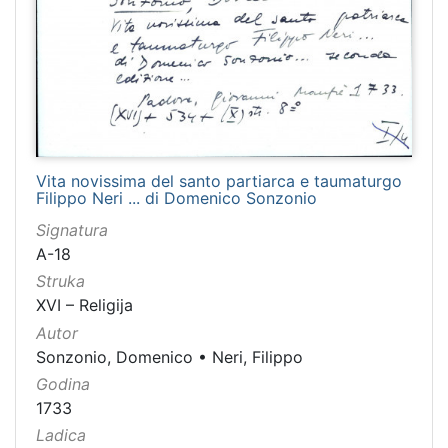
1481
2
1482
2
[
1
2
Vita novissima del santo partiarca e taumaturgo
Filippo Neri ... di Domenico Sonzonio
1
]
Signatura
Naslov
A-18
serijske
Struka
publikacije
XVI – Religija
Crvena Hrvatska
1460
Autor
Dubrovnik
1232
Sonzonio, Domenico
•
Neri, Filippo
Godina
Narodna svijest
1095
1733
Prava Crvena Hrvatska
712
Ladica
Dubrovački list
235