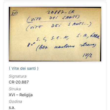
( Vite dei santi )
Signatura
CR-20.887
Struka
XVI – Religija
Godina
s.a.