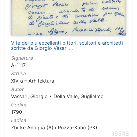
Vite dei piu eccellenti pittori, scultori e architetti
scritte da Giorgio Vasari ...
Signatura
A-1117
Struka
XIV a – Arhitektura
Autor
Vassari, Giorgio
•
Della Valle, Guglielmo
Godina
1790
Ladica
Zbirke Antiqua (A) i Pozza-Katić (PK)
16548