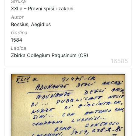
Struka
XXI a – Pravni spisi i zakoni
Autor
Bossius, Aegidius
Godina
1584
Ladica
Zbirka Collegium Ragusinum (CR)
16585