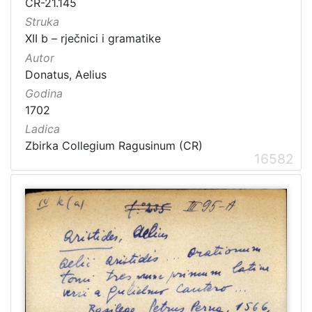
CR-21.145
Struka
XII b – rječnici i gramatike
Autor
[
Donatus, Aelius
1
5
Godina
4
1702
]
Ladica
Ladica
Zbirka Collegium Ragusinum (CR)
16582
Zbirka Collegium Ragusinum (CR)
5714
Zbirke Antiqua (A) i Pozza-Katić (PK)
4723
[
2
]