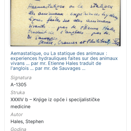
1481
2
1482
2
[
1
2
Aemastatique, ou La statique des animaux :
experiences hydrauliques faites sur des animaux
1
vivans ... par mr. Etienne Hales traduit de
]
l'anglois ... par mr. de Sauvages ...
Naslov
Signatura
serijske
A-1305
publikacije
Struka
Crvena Hrvatska
1460
XXXIV b – Knjige iz opće i specijalističke
Dubrovnik
1232
medicine
Narodna svijest
1095
Autor
Prava Crvena Hrvatska
712
Hales, Stephen
Godina
Dubrovački list
235