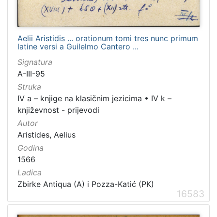
Aelii Aristidis ... orationum tomi tres nunc primum
latine versi a Guilelmo Cantero ...
Signatura
A-III-95
Struka
IV a – knjige na klasičnim jezicima
•
IV k –
književnost - prijevodi
Autor
Aristides, Aelius
Godina
1566
Ladica
Zbirke Antiqua (A) i Pozza-Katić (PK)
16583