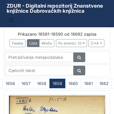
ZDUR - Digitalni repozitorij Znanstvene
knjižnice Dubrovačkih knjižnica
Baza
Kataložni listići starih i rijetkih knjiga
10438
ZKD - ZDUR
6110
Prikazano 16581-16590 od 16692 zapisa
Periodika Ragusina
2
Faseta
Lista
Mreža
Po stranici: 10
Z->A
Knjižnica
1
[
4
]
1656
1657
1658
1659
1660
1661
1662
Godina
(current)
9th decade of the 19th century
1
1478
1
1480
1