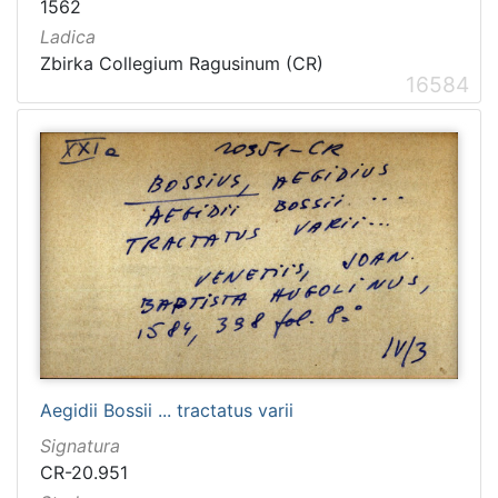
1562
Ladica
Zbirka Collegium Ragusinum (CR)
16584
Aegidii Bossii ... tractatus varii
Signatura
CR-20.951