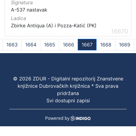
Signatura
A-537 nastavak
Ladica
Zbirke Antiqua (A) i Pozza-Katić (PK)
16670
1663
1664
1665
1666
1667
1668
1669
(current)
© 2026 ZDUR - Digitalni repozitorij Znanstvene
knjižnice Dubrovačkih knjižnica * Sva prava
pridržana
Svi dostupni zapisi