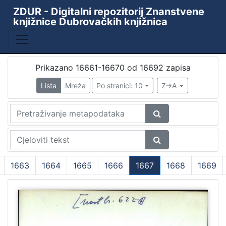
ZDUR - Digitalni repozitorij Znanstvene
knjižnice Dubrovačkih knjižnica
Prikazano 16661-16670 od 16692 zapisa
Lista
Mreža
Po stranici: 10
Z->A
1663
1664
1665
1666
1667
1668
1669
(current)