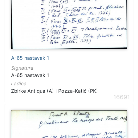
1481
2
1482
2
[
1
2
A-65 nastavak 1
1
Signatura
]
A-65 nastavak 1
Naslov
Ladica
serijske
Zbirke Antiqua (A) i Pozza-Katić (PK)
publikacije
16691
Crvena Hrvatska
1460
Dubrovnik
1232
Narodna svijest
1095
Prava Crvena Hrvatska
712
Dubrovački list
235