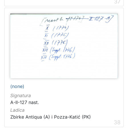
37
(none)
Signatura
A-II-127 nast.
Ladica
Zbirke Antiqua (A) i Pozza-Katić (PK)
38