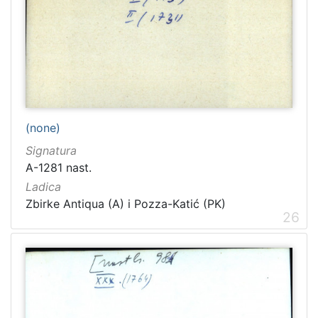
1481
2
1482
2
[
1
2
(none)
1
Signatura
]
A-1281 nast.
Naslov
Ladica
serijske
Zbirke Antiqua (A) i Pozza-Katić (PK)
publikacije
26
Crvena Hrvatska
1460
Dubrovnik
1232
Narodna svijest
1095
Prava Crvena Hrvatska
712
Dubrovački list
235