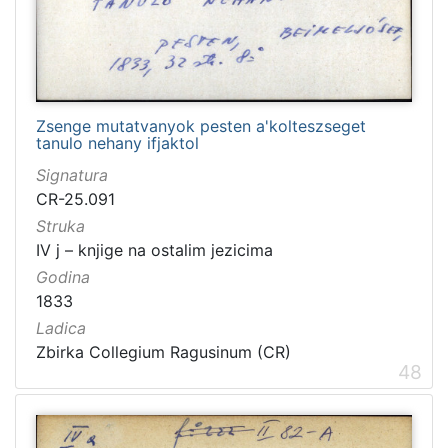
Zsenge mutatvanyok pesten a'kolteszseget
tanulo nehany ifjaktol
Signatura
CR-25.091
Struka
IV j – knjige na ostalim jezicima
Godina
1833
Ladica
Zbirka Collegium Ragusinum (CR)
48