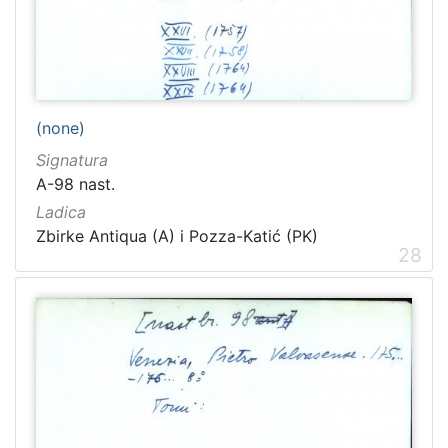
[
1
(none)
5
4
Signatura
]
A-98 nast.
Ladica
Ladica
Zbirka Collegium Ragusinum (CR)
5714
Zbirke Antiqua (A) i Pozza-Katić (PK)
28
Zbirke Antiqua (A) i Pozza-Katić (PK)
4723
[
2
]