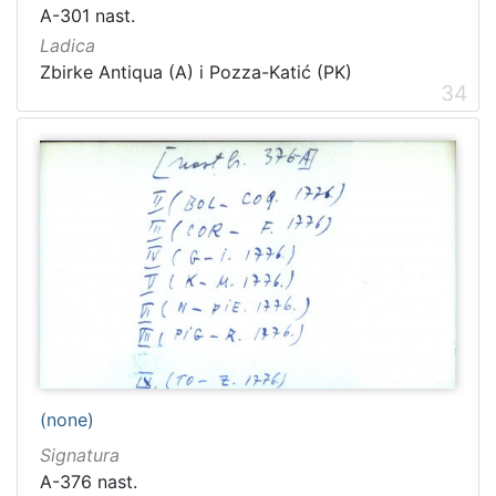
A-301 nast.
Ladica
Zbirke Antiqua (A) i Pozza-Katić (PK)
34
(none)
Signatura
A-376 nast.