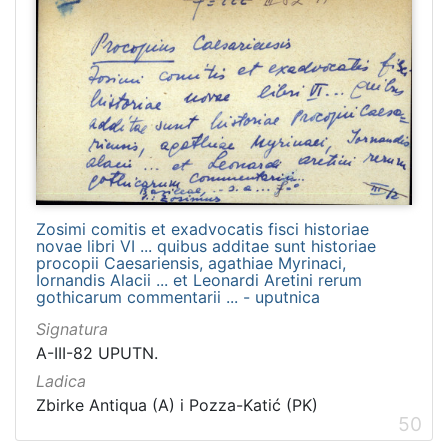
Zosimi comitis et exadvocatis fisci historiae
novae libri VI ... quibus additae sunt historiae
procopii Caesariensis, agathiae Myrinaci,
Iornandis Alacii ... et Leonardi Aretini rerum
gothicarum commentarii ... - uputnica
Signatura
A-III-82 UPUTN.
Ladica
Zbirke Antiqua (A) i Pozza-Katić (PK)
50