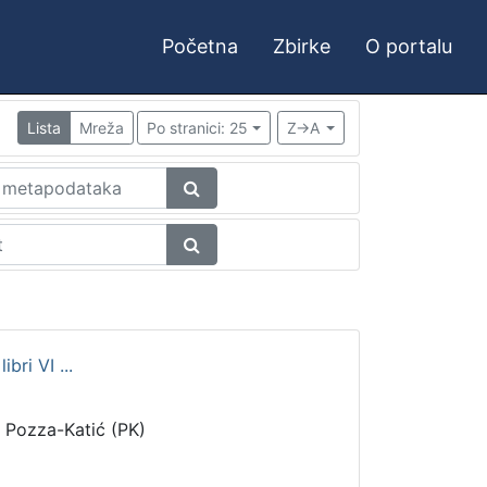
Početna
Zbirke
O portalu
Lista
Mreža
Po stranici: 25
Z->A
bri VI ...
i Pozza-Katić (PK)