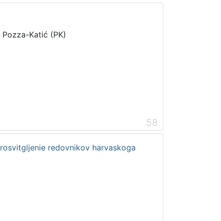
i Pozza-Katić (PK)
58
prosvitgljenie redovnikov harvaskoga