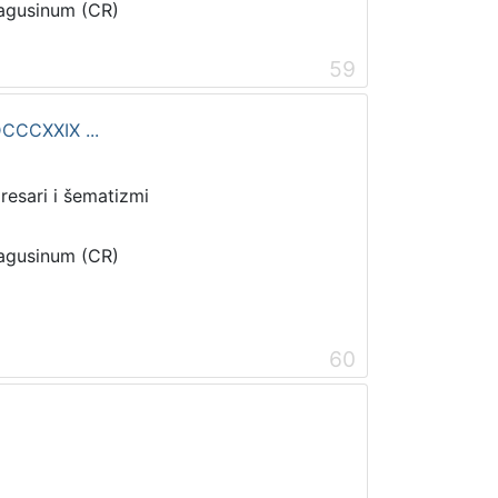
Ragusinum (CR)
59
CCCXXIX ...
dresari i šematizmi
Ragusinum (CR)
60