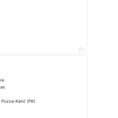
61
ika
ias
i Pozza-Katić (PK)