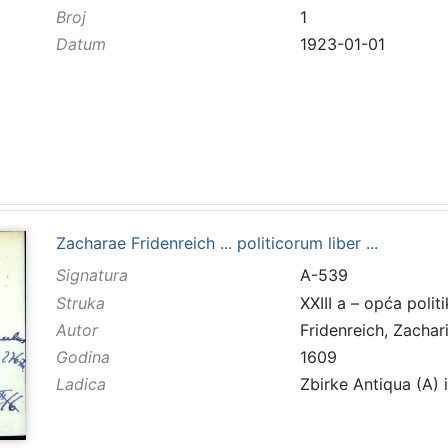
Broj
1
Datum
1923-01-01
Zacharae Fridenreich ... politicorum liber ...
Signatura
A-539
Struka
XXIII a – opća polit
Autor
Fridenreich, Zachar
Godina
1609
Ladica
Zbirke Antiqua (A) 