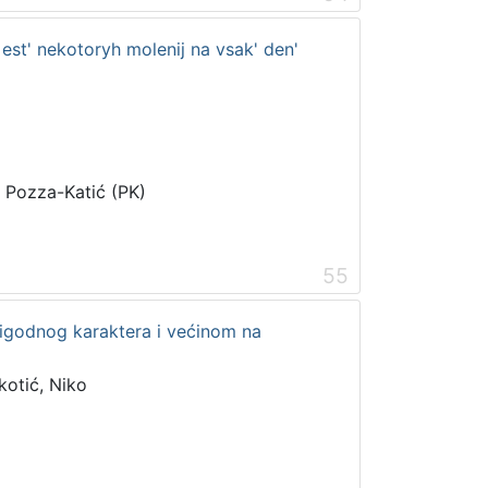
 est' nekotoryh molenij na vsak' den'
i Pozza-Katić (PK)
55
rigodnog karaktera i većinom na
kotić, Niko