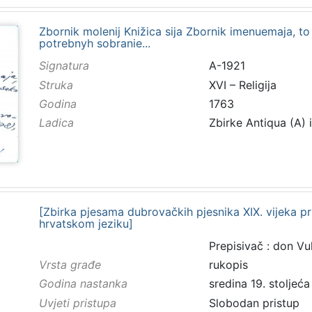
Zbornik molenij Knižica sija Zbornik imenuemaja, to
potrebnyh sobranie...
Signatura
A-1921
Struka
XVI – Religija
Godina
1763
Ladica
Zbirke Antiqua (A) 
[Zbirka pjesama dubrovačkih pjesnika XIX. vijeka p
hrvatskom jeziku]
Prepisivač : don Vu
Vrsta građe
rukopis
Godina nastanka
sredina 19. stoljeća
Uvjeti pristupa
Slobodan pristup