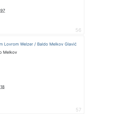
597
56
m Lovrom Welzer / Baldo Melkov Glavić
do Melkov
518
57