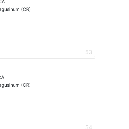
CA
Ragusinum (CR)
53
CA
Ragusinum (CR)
54