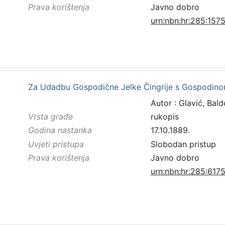
Prava korištenja
Javno dobro
urn:nbn:hr:285:157
Za Udadbu Gospodične Jelke Čingrije s Gospodino
Autor : Glavić, Bal
Vrsta građe
rukopis
Godina nastanka
17.10.1889.
Uvjeti pristupa
Slobodan pristup
Prava korištenja
Javno dobro
urn:nbn:hr:285:617