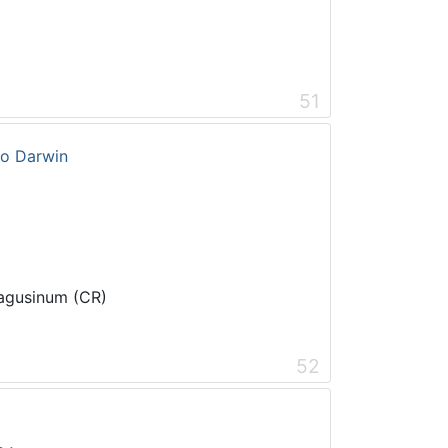
51
mo Darwin
Ragusinum (CR)
52