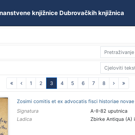
 Znanstvene knjižnice Dubrovačkih knjižnica
1
2
3
4
5
6
7
8
(current)
Zosimi comitis et ex advocatis fisci historiae novae li
Signatura
A-II-82 uputnica
Ladica
Zbirke Antiqua (A) 