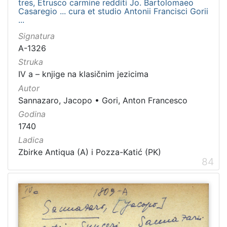
tres, Etrusco carmine redditi Jo. Bartolomaeo
Casaregio ... cura et studio Antonii Francisci Gorii
...
Signatura
A-1326
Struka
IV a – knjige na klasičnim jezicima
Autor
Sannazaro, Jacopo
•
Gori, Anton Francesco
Godina
1740
Ladica
Zbirke Antiqua (A) i Pozza-Katić (PK)
84