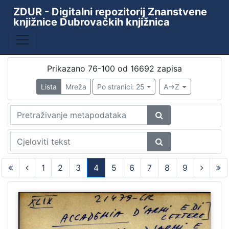
ZDUR - Digitalni repozitorij Znanstvene
knjižnice Dubrovačkih knjižnica
Prikazano 76-100 od 16692 zapisa
Lista
Mreža
Po stranici: 25
A->Z
1
2
3
4
5
6
7
8
9
(current)