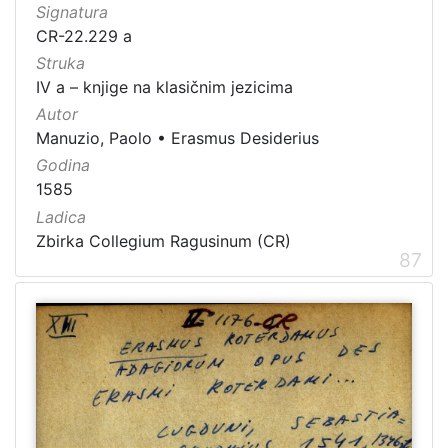
Signatura
CR-22.229 a
Struka
IV a – knjige na klasičnim jezicima
Autor
Manuzio, Paolo
•
Erasmus Desiderius
Godina
1585
Ladica
Zbirka Collegium Ragusinum (CR)
87