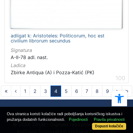
adligat k: Aristoteles: Politicorum, hoc est
civilium librorum secundus
Signatura
A-II-78 adl. nast.
Ladica
Zbirke Antiqua (A) i Pozza-Katić (PK)
100
Ope
1
2
3
4
5
6
7
8
9
(current)
Ova stranica koristi kolačiće radi poboljšanja korisničkog iskustva i
pružanja dodatnih funkcionalnosti.
Pojedinosti
Pravila privatnosti
© 2026 ZDUR - Digitalni repozitorij Znanstvene
Dopusti kolačiće
knjižnice Dubrovačkih knjižnica * Sva prava