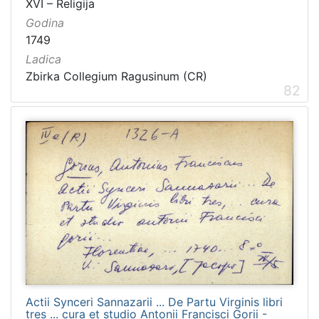
XVI – Religija
Godina
1749
Ladica
Zbirka Collegium Ragusinum (CR)
82
Actii Synceri Sannazarii ... De Partu Virginis libri
tres ... cura et studio Antonii Francisci Gorii -