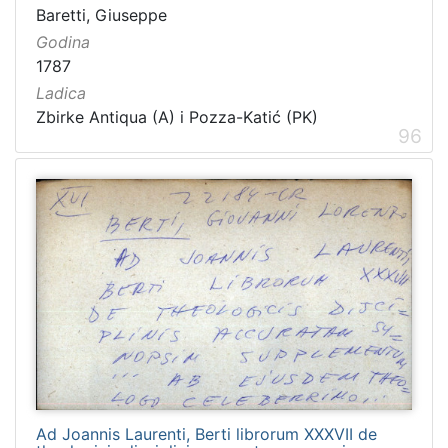
Baretti, Giuseppe
Godina
1787
Ladica
Zbirke Antiqua (A) i Pozza-Katić (PK)
96
Ad Joannis Laurenti, Berti librorum XXXVII de