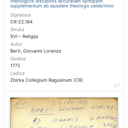
theologicis disciplinis accuratam synopsim
supplementum ab ejusdem theologo celebrrimo
Signatura
CR-22.184
Struka
XVI – Religija
Autor
Berti, Giovanni Lorenzo
Godina
1772
Ladica
Zbirka Collegium Ragusinum (CR)
97