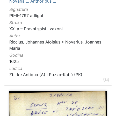
Novaria ... Anthoribus ...
Signatura
PK-II-1797 adligat
Struka
XXI a – Pravni spisi i zakoni
Autor
Riccius, Johannes Aloisius
•
Novarius, Joannes
Maria
Godina
1625
Ladica
Zbirke Antiqua (A) i Pozza-Katić (PK)
94