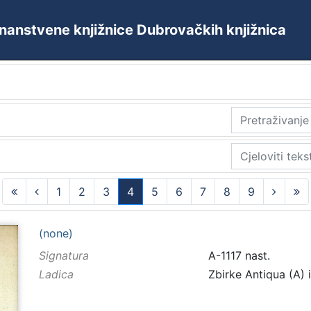
 Znanstvene knjižnice Dubrovačkih knjižnica
1
2
3
4
5
6
7
8
9
(current)
(none)
Signatura
A-1117 nast.
Ladica
Zbirke Antiqua (A) 