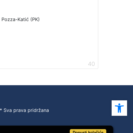
i Pozza-Katić (PK)
40
Ope
 * Sva prava pridržana
Dopusti kolačiće