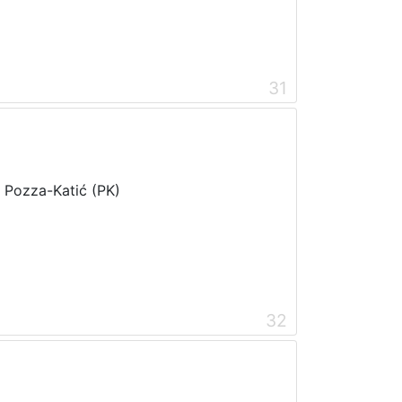
31
i Pozza-Katić (PK)
32