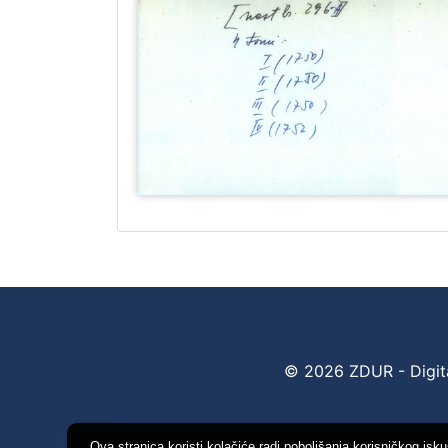
© 2026 ZDUR - Digital
Ova stranica koristi kolačiće radi poboljšanja korisničkog isk