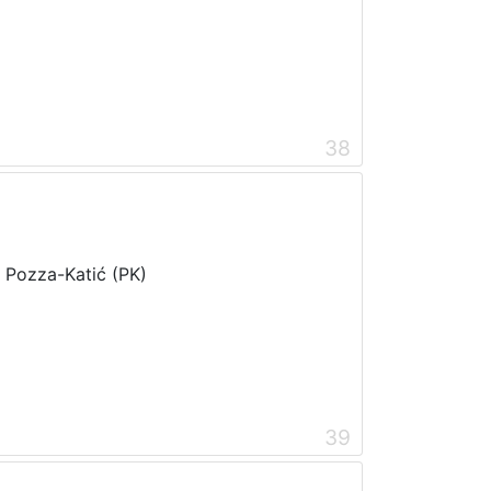
38
i Pozza-Katić (PK)
39