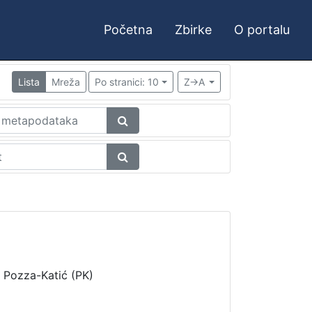
Početna
Zbirke
O portalu
Lista
Mreža
Po stranici: 10
Z->A
i Pozza-Katić (PK)