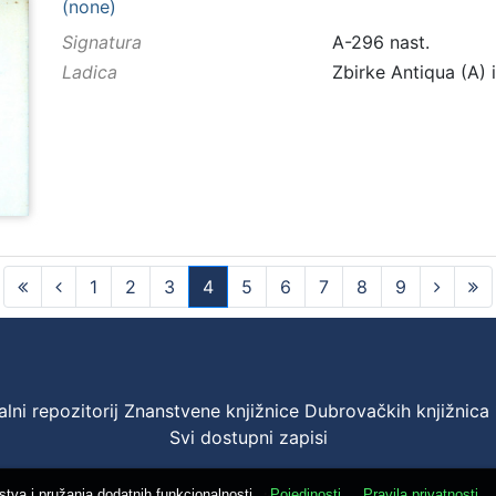
(none)
Signatura
A-296 nast.
Ladica
Zbirke Antiqua (A) 
1
2
3
4
5
6
7
8
9
(current)
ni repozitorij Znanstvene knjižnice Dubrovačkih knjižnica
Svi dostupni zapisi
ustva i pružanja dodatnih funkcionalnosti.
Pojedinosti
Pravila privatnosti