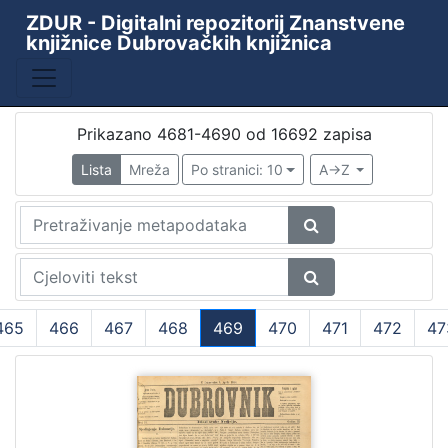
ZDUR - Digitalni repozitorij Znanstvene
knjižnice Dubrovačkih knjižnica
Prikazano 4681-4690 od 16692 zapisa
Lista
Mreža
Po stranici: 10
A->Z
465
466
467
468
469
470
471
472
47
(current)