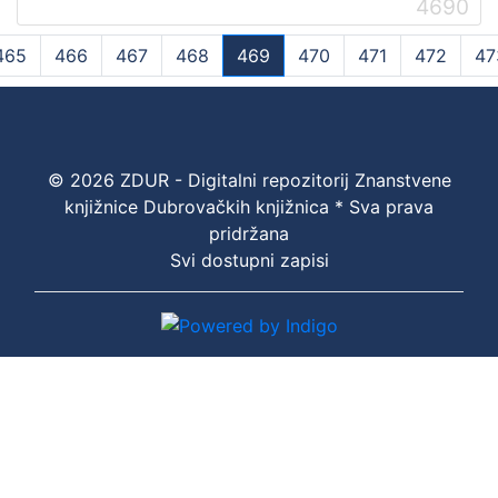
4690
465
466
467
468
469
470
471
472
47
(current)
© 2026 ZDUR - Digitalni repozitorij Znanstvene
knjižnice Dubrovačkih knjižnica * Sva prava
pridržana
Svi dostupni zapisi