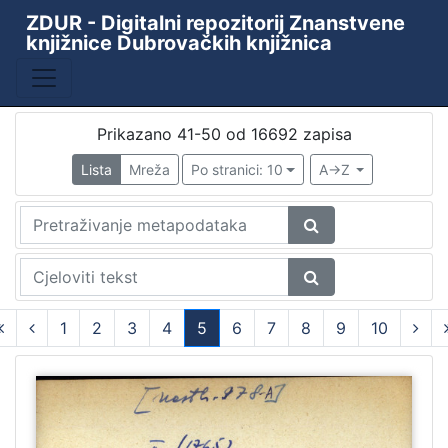
ZDUR - Digitalni repozitorij Znanstvene
knjižnice Dubrovačkih knjižnica
Prikazano 41-50 od 16692 zapisa
Lista
Mreža
Po stranici: 10
A->Z
1
2
3
4
5
6
7
8
9
10
(current)