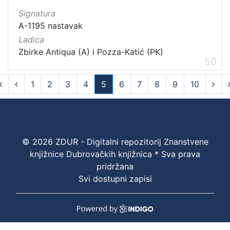
Signatura
A-1195 nastavak
Ladica
Zbirke Antiqua (A) i Pozza-Katić (PK)
50
1
2
3
4
5
6
7
8
9
10
(current)
© 2026 ZDUR - Digitalni repozitorij Znanstvene
knjižnice Dubrovačkih knjižnica * Sva prava
pridržana
Svi dostupni zapisi