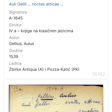
Auli Gellii ... noctes atticae ...
Signatura
A-1645
Struka
IV a – knjige na klasičnim jezicima
Autor
Gellius, Aulus
Godina
1539
Ladica
Zbirke Antiqua (A) i Pozza-Katić (PK)
16162