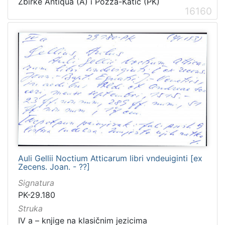
Zbirke Antiqua (A) i Pozza-Katić (PK)
16160
Auli Gellii Noctium Atticarum libri vndeuiginti [ex
Zecens. Joan. - ??]
Signatura
PK-29.180
Struka
IV a – knjige na klasičnim jezicima