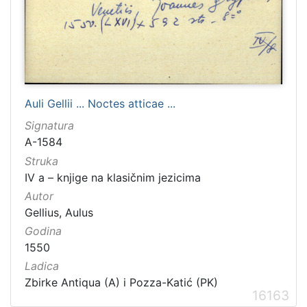
Auli Gellii ... Noctes atticae ...
Signatura
A-1584
Struka
IV a – knjige na klasičnim jezicima
Autor
Gellius, Aulus
Godina
1550
Ladica
Zbirke Antiqua (A) i Pozza-Katić (PK)
16163