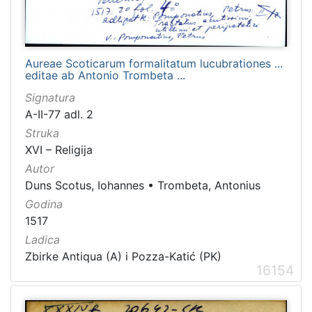
Aureae Scoticarum formalitatum lucubrationes ...
editae ab Antonio Trombeta ...
Signatura
A-II-77 adl. 2
Struka
XVI – Religija
Autor
Duns Scotus, Iohannes
•
Trombeta, Antonius
Godina
1517
Ladica
Zbirke Antiqua (A) i Pozza-Katić (PK)
16154