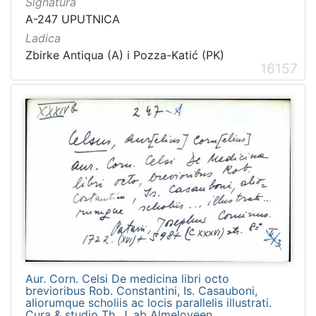
Signatura
A-247 UPUTNICA
Ladica
Zbirke Antiqua (A) i Pozza-Katić (PK)
16157
Aur. Corn. Celsi De medicina libri octo
brevioribus Rob. Constantini, Is. Casauboni,
aliorumque scholiis ac locis parallelis illustrati.
Cura & studio Th. J. ab Almeloveen