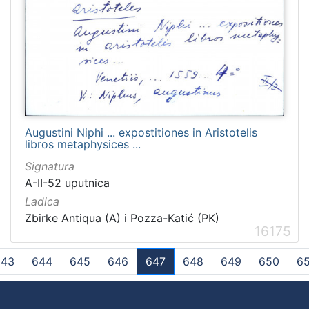
Augustini Niphi ... expostitiones in Aristotelis
libros metaphysices ...
Signatura
A-II-52 uputnica
Ladica
Zbirke Antiqua (A) i Pozza-Katić (PK)
16175
643
644
645
646
647
648
649
650
65
(current)