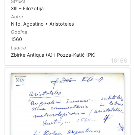
Struka
XIII – Filozofija
Autor
Nifo, Agostino
•
Aristoteles
Godina
1560
Ladica
Zbirke Antiqua (A) i Pozza-Katić (PK)
16166