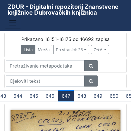
ZDUR - Digitalni repozitorij Znanstvene
knjižnice Dubrovačkih knjižnica
Prikazano 16151-16175 od 16692 zapisa
Lista
Mreža
Po stranici: 25
Z->A
643
644
645
646
647
648
649
650
65
(current)