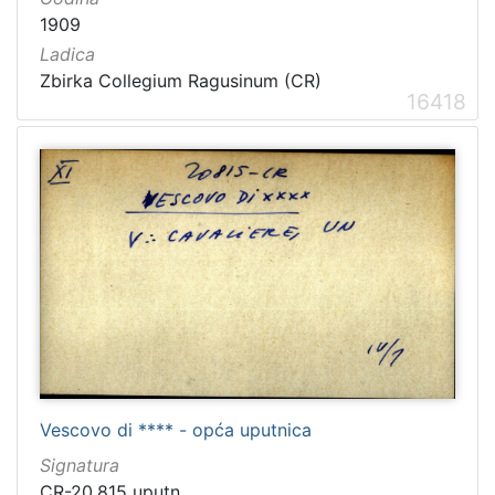
1909
Ladica
Zbirka Collegium Ragusinum (CR)
16418
Vescovo di **** - opća uputnica
Signatura
CR-20.815 uputn.