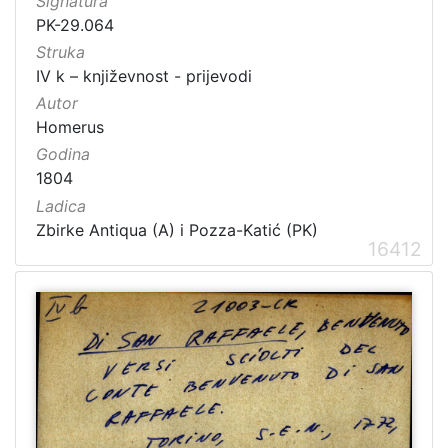
Signatura
PK-29.064
Struka
IV k – književnost - prijevodi
Autor
Homerus
Godina
1804
Ladica
Zbirke Antiqua (A) i Pozza-Katić (PK)
16412