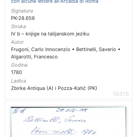
con alcune lettere all'Arcadia di Roma
Signatura
PK-28.656
Struka
IV b – knjige na talijanskom jeziku
Autor
Frugoni, Carlo Innocenzio
•
Bettinelli, Saverio
•
Algarotti, Francesco
Godina
1780
Ladica
Zbirke Antiqua (A) i Pozza-Katić (PK)
16415