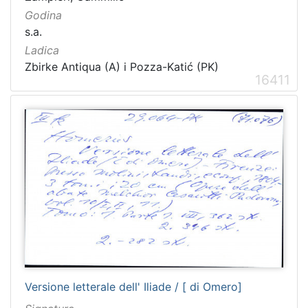
Godina
s.a.
Ladica
Zbirke Antiqua (A) i Pozza-Katić (PK)
16411
Versione letterale dell' Iliade / [ di Omero]