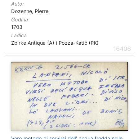
Autor
Dozenne, Pierre
Godina
1703
Ladica
Zbirke Antiqua (A) i Pozza-Katić (PK)
16406
Vero metodo di servirsi dell' acqua fredda nelle