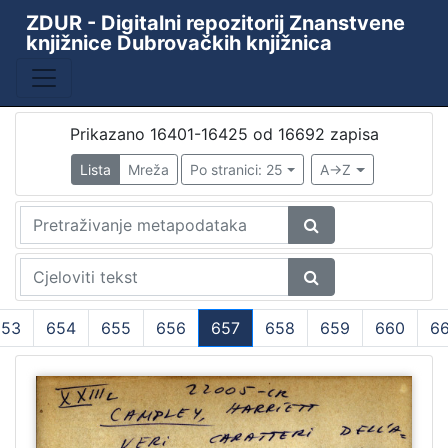
ZDUR - Digitalni repozitorij Znanstvene
knjižnice Dubrovačkih knjižnica
Prikazano 16401-16425 od 16692 zapisa
Lista
Mreža
Po stranici: 25
A->Z
653
654
655
656
657
658
659
660
66
(current)