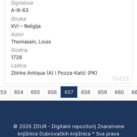
Signatura
A-III-63
Struka
XVI – Religija
Autor
Thomassin, Louis
Godina
1728
Ladica
Zbirke Antiqua (A) i Pozza-Katić (PK)
16425
653
654
655
656
657
658
659
660
66
(current)
© 2026 ZDUR - Digitalni repozitorij Znanstvene
knjižnice Dubrovačkih knjižnica * Sva prava