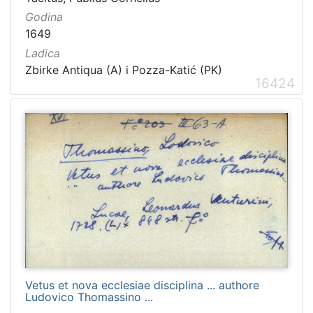
Godina
1649
Ladica
Zbirke Antiqua (A) i Pozza-Katić (PK)
16424
Vetus et nova ecclesiae disciplina ... authore
Ludovico Thomassino ...