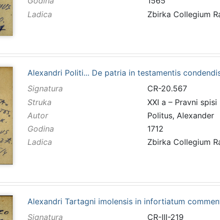
Godina
1565
Ladica
Zbirka Collegium 
Alexandri Politi... De patria in testamentis condendi
Signatura
CR-20.567
Struka
XXI a – Pravni spisi
Autor
Politus, Alexander
Godina
1712
Ladica
Zbirka Collegium 
Alexandri Tartagni imolensis in infortiatum commenta
Signatura
CR-III-219