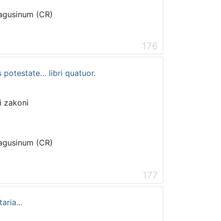
Ragusinum (CR)
176
s potestate… libri quatuor.
 i zakoni
Ragusinum (CR)
177
ria...