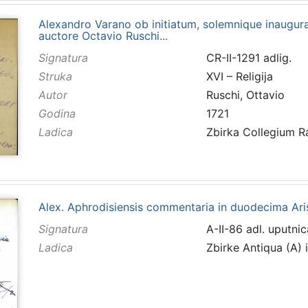
Alexandro Varano ob initiatum, solemnique inaugura
auctore Octavio Ruschi...
Signatura
CR-II-1291 adlig.
Struka
XVI – Religija
Autor
Ruschi, Ottavio
Godina
1721
Ladica
Zbirka Collegium 
Alex. Aphrodisiensis commentaria in duodecima Aristo
Signatura
A-II-86 adl. uputnic
Ladica
Zbirke Antiqua (A) 