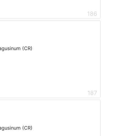
186
Ragusinum (CR)
187
Ragusinum (CR)