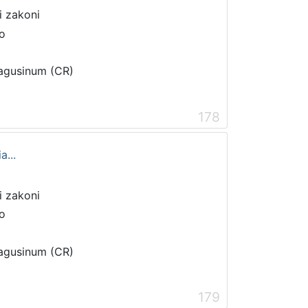
 i zakoni
ro
Ragusinum (CR)
178
...
 i zakoni
ro
Ragusinum (CR)
179