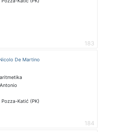
i Pozza-Katić (PK)
183
Nicolo De Martino
 aritmetika
 Antonio
i Pozza-Katić (PK)
184