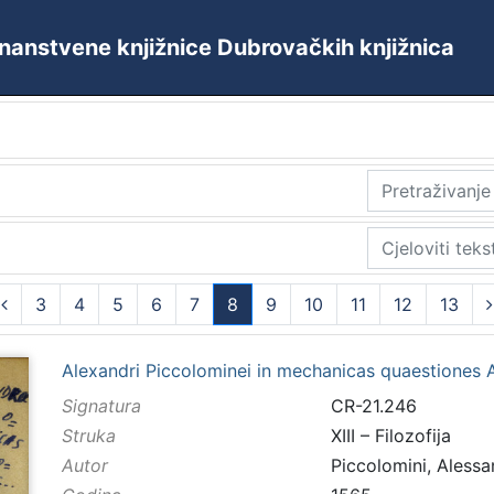
 Znanstvene knjižnice Dubrovačkih knjižnica
3
4
5
6
7
8
9
10
11
12
13
(current)
Alexandri Piccolominei in mechanicas quaestiones Ar
Signatura
CR-21.246
Struka
XIII – Filozofija
Autor
Piccolomini, Aless