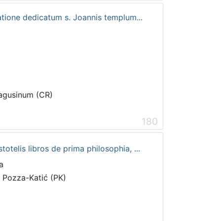
tione dedicatum s. Joannis templum...
Ragusinum (CR)
180
telis libros de prima philosophia, ...
a
i Pozza-Katić (PK)