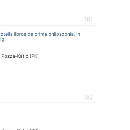
181
telis libros de prima philosophia, in
ig.
i Pozza-Katić (PK)
182