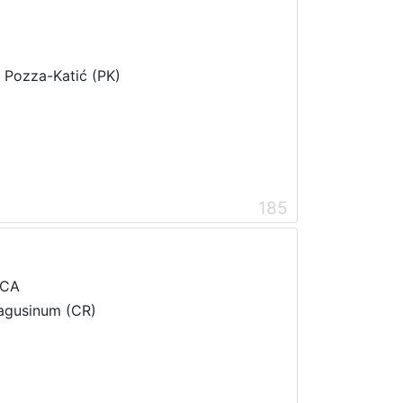
i Pozza-Katić (PK)
185
ICA
Ragusinum (CR)