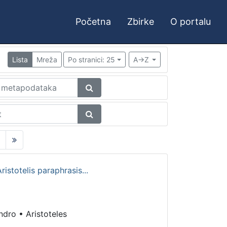
Početna
Zbirke
O portalu
Lista
Mreža
Po stranici: 25
A->Z
istotelis paraphrasis...
andro
•
Aristoteles