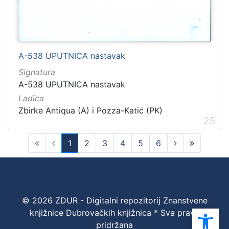
A-538 UPUTNICA nastavak
Signatura
A-538 UPUTNICA nastavak
Ladica
Zbirke Antiqua (A) i Pozza-Katić (PK)
25
1
2
3
4
5
6
(current)
© 2026 ZDUR - Digitalni repozitorij Znanstvene
Ope
knjižnice Dubrovačkih knjižnica * Sva prava
pridržana