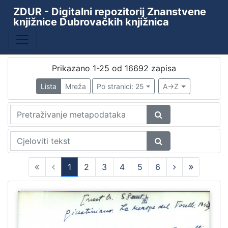
ZDUR - Digitalni repozitorij Znanstvene
knjižnice Dubrovačkih knjižnica
Prikazano 1-25 od 16692 zapisa
Lista
Mreža
Po stranici: 25
A->Z
1
2
3
4
5
6
(current)